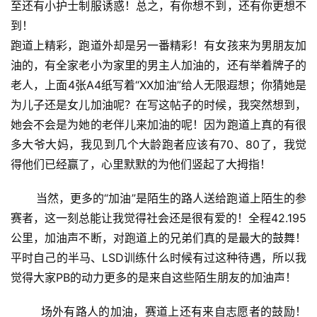
至还有小护士制服诱惑！总之，有你想不到，还有你更想不
到！
跑道上精彩，跑道外却是另一番精彩！有女孩来为男朋友加
油的，有全家老小为家里的男主人加油的，还有举着牌子的
老人，上面4张A4纸写着“XX加油”给人无限遐想；你猜她是
为儿子还是女儿加油呢？在写这帖子的时候，我突然想到，
她会不会是为她的老伴儿来加油的呢！因为跑道上真的有很
多大爷大妈，我见到几个大龄跑者应该有70、80了，我觉
得他们已经赢了，心里默默的为他们竖起了大拇指！
       当然，更多的“加油”是陌生的路人送给跑道上陌生的参
赛者，这一刻总能让我觉得社会还是很有爱的！全程42.195
公里，加油声不断，对跑道上的兄弟们真的是最大的鼓舞！
平时自己的半马、LSD训练什么时候有过这种待遇，所以我
觉得大家PB的动力更多的是来自这些陌生朋友的加油声！
        场外有路人的加油，赛道上还有来自志愿者的鼓励！