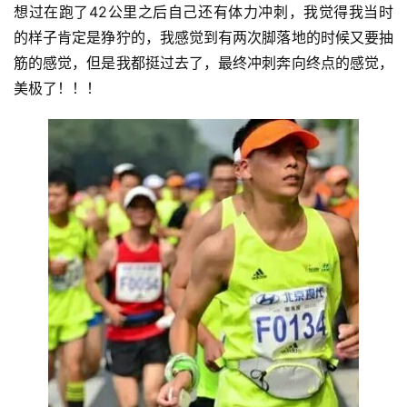
想过在跑了42公里之后自己还有体力冲刺，我觉得我当时
的样子肯定是狰狞的，我感觉到有两次脚落地的时候又要抽
筋的感觉，但是我都挺过去了，最终冲刺奔向终点的感觉，
美极了！！
！
比
赛
观
察
装
备
训
练