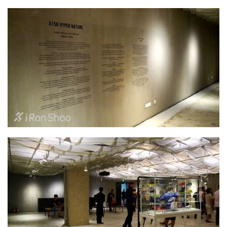
比
赛
观
察
装
备
训
练
视