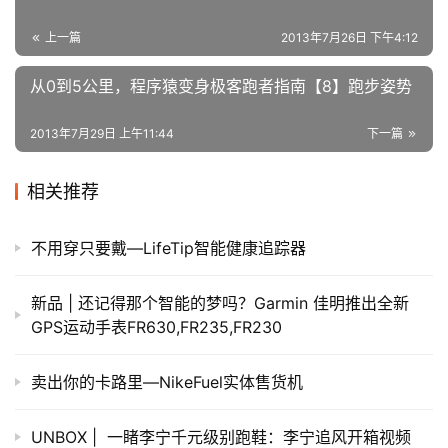
2013年7月29日 上午11:44
下一篇
相关推荐
不用穿只要戴—LifeTip智能健康追踪器
新品 | 还记得那个智能的梦吗？Garmin 佳明推出全新
GPS运动手表FR630,FR235,FR230
卖出你的卡路里—NikeFuel实体售货机
UNBOX | 一睹李宁千元级别跑鞋：李宁追风开箱视频
国人竞速，全民畅跑 | 百万奖金激励，重金之下可有勇
夫？