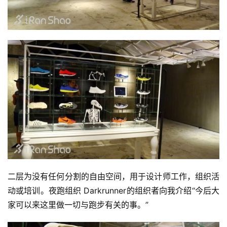
频
用
户
精
选
运
动
集
二层为没有任何分割的自由空间，用于设计师工作，组织活
动或培训。夜跑组织 Darkrunner的组织者向我介绍“今后大
家可以来这里做一切与跑步有关的事。”