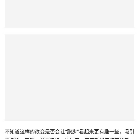
不知道这样的改变是否会让“跑步”看起来更有趣一些，吸引
更多的人了解，参与跑步。也许有一天某款经典跑鞋的新一
代发售或复刻也会像经典篮球鞋一样会被粉丝排队购买，收
藏。跑步的文化应该是丰富而充满包容的，更应该是自由