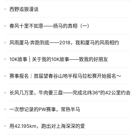
西野追狼漫谈
运
动
春风十里不如意——扬马的真相（一）
集
风雨厦马·奔跑到底——2018，我和厦马的风雨相约
10K故事 | 关于我的10K故事——致我的好朋友
赛事报名｜首届望春谷山地半程马拉松赛开始报名～
长风几万里，牛肉要三盘——完成北纬36°的42公里约会
一次想记录的PW赛事，常熟半马
用42.195km，跑出对上海深深的爱