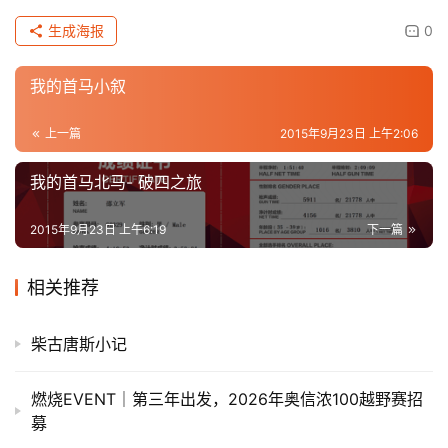
生成海报
0
观
察
我的首马小叙
装
上一篇
2015年9月23日 上午2:06
备
我的首马北马- 破四之旅
训
2015年9月23日 上午6:19
下一篇
练
相关推荐
视
频
柴古唐斯小记
用
户
燃烧EVENT｜第三年出发，2026年奥信浓100越野赛招
精
募
选