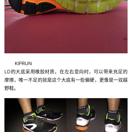
视
频
用
户
精
选
       KIPRUN
LD的大底采用橡胶材质，在左右变向时，可以带来充足的
运
摩擦，唯一不足的就是这个大底有一些偏硬，更像是一双越
动
野鞋。
集