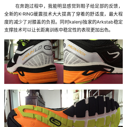
       在奔跑过程中，我能明显感觉到鞋子给足部的反馈，
全新的K-RING缓震技术大大提高了穿着的舒适度，最大程
度的减少了对膝盖的负担。同时kalenji独家的Arkstab稳定
支撑技术可以让长距离训练中稳定性的表现更加出色。
比
赛
观
察
装
备
训
练