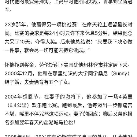
时代他的最爱是摔角，上高中时他所向无敌，曾拿到全省冠
频
军。
用
23岁那年，他赢得另一项挑战赛：在摩天轮上逗留最长时
户
精
间。比赛的要求是每24小时只许下来休息5分钟，结果他总
选
共呆了10天，夺得大奖。后来他总结说：“只要我下决心做
一件事，就会尽一切可能去把它做成。”
运
动
怀揣挣到奖金，劳伦斯南下美国犹他州林登市并定居下来。
集
2000年12月，他和在那里结识的大学同学桑尼（Sunny）
结了婚，夫妻俩育有五个子女。
2004年感恩节，在妻子的激将下，他参加了一场4英里
（6.4公里）欢乐跑比赛。跑到最后，他每迈出一步都痛苦
不堪，嘴里不停咒骂这项运动。妻子的回应：赛后又帮他报
名参加翌年春天的盐湖城马拉松！