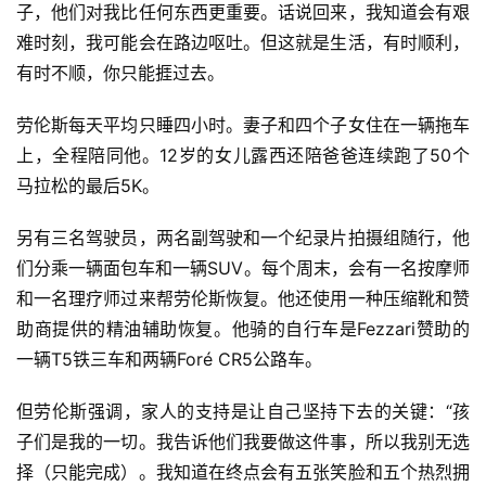
子，他们对我比任何东西更重要。话说回来，我知道会有艰
难时刻，我可能会在路边呕吐。但这就是生活，有时顺利，
有时不顺，你只能捱过去。
劳伦斯每天平均只睡四小时。妻子和四个子女住在一辆拖车
上，全程陪同他。12岁的女儿露西还陪爸爸连续跑了50个
马拉松的最后5K。
另有三名驾驶员，两名副驾驶和一个纪录片拍摄组随行，他
们分乘一辆面包车和一辆SUV。每个周末，会有一名按摩师
和一名理疗师过来帮劳伦斯恢复。他还使用一种压缩靴和赞
助商提供的精油辅助恢复。他骑的自行车是Fezzari赞助的
一辆T5铁三车和两辆Foré CR5公路车。
但劳伦斯强调，家人的支持是让自己坚持下去的关键：“孩
子们是我的一切。我告诉他们我要做这件事，所以我别无选
择（只能完成）。我知道在终点会有五张笑脸和五个热烈拥