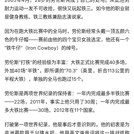
2005年4月，28岁的劳伦斯完成了自己的处马。从此他对
耐力运动一发不可收拾，很快又玩起铁三。如今他的职业就
是健身教练、铁三教练兼励志演说家。
因为在跑大铁比赛中的全马时，劳伦斯经常头戴一顶五颜六
色的牛仔帽——赛前由他的四个宝贝女孩选定，他还有一个
“铁牛仔”（Iron Cowboy）的绰号。
劳伦斯”打铁“的经验极为丰富：大铁正式比赛完成40多场，
外加40场“半铁”，即所谓的“70.3”（英里，折合113公里的
半程大铁），单独的全马也跑过15个。
劳伦斯是两项世界纪录的保持者：一年内完成最多半铁比赛
——22场，2011年，事实上他只用了30周；一年内完成最
多大铁比赛——30场，2012年在11个国家。
打破第一项世界纪录，他是事后才意识到的。他的初衷是为
非洲募款用于兴建水坝，他用英文谐音词将这一挑战戏称