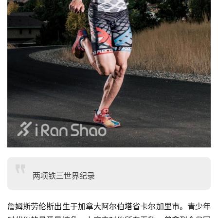
比
赛
观
察
装
备
训
两项铁三世界纪录
练
詹姆斯劳伦斯出生于加拿大阿尔伯塔省卡尔加里市。青少年
视