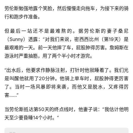
劳伦斯勉强地露个笑脸，然后慢慢走向拖车，为接下来的骑
行和跑步作准备。
但最后一站还不是最难熬的。据劳伦斯的妻子桑尼
（Sunny）透露：“对我们来说，密西西比州（第19天）是
最艰难的一天。前一天他摔了车，屁股肿得厉害。詹姆斯在
游泳时严重抽筋，用了两个半小时才游完。
“出水后，他要求作静脉注射，打针时他就睡着了。我们光
是叫醒他就用了20分钟。他骑上单车时，屁股肿得更厉害
了。当时一场风暴即将来袭，而他又是脱水，又疼得厉
害……”
当劳伦斯抵达第50天的终点线时，他妻子说：”我估计他明
天至少要昏睡14个小时。“