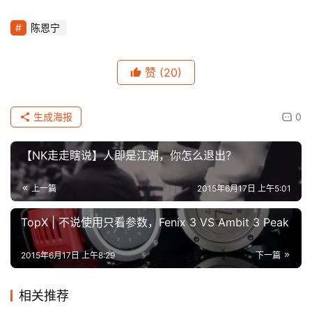
陈恩宁
赞
(20)
生成海报
0
【NK走走瞎说】人即是江湖，你怎么退出？
上一篇
2015年6月17日 上午5:01
TopX | 不说使用只看参数，Fenix 3 VS Ambit 3 Peak
2015年6月17日 上午8:29
下一篇
相关推荐