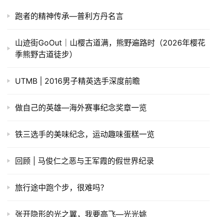
跑者的精神传承—普利方丹名言
山迹街GoOut｜山樱古道满，熊野遍路时（2026年樱花
季熊野古道徒步）
UTMB | 2016男子精英选手深度前瞻
做自己的英雄—海外赛事纪念奖章一览
铁三选手的美味纪念，运动趣味蛋糕一览
回顾 | 马俊仁之恶与王军霞的假世界纪录
旅行途中跑个步，很难吗？
张开隐形的光之翼，我要高飞—光光姚