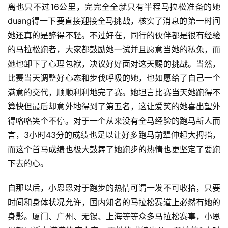
离也只不过16公里，完完全全就只有半程马拉松准备的她
duang得一下要直接迎接全马挑战，核实了消息的第一时间
她还真的是醉得不轻。不过好在，同行的伙伴都是很有经验
的马拉松跑者，大家都鼓励她一试并且愿意当她的私兔，而
她也卸下了心理包袱，决议好好面对这天赐的挑战。当然，
比赛当天调整好心态和步伐呼吸的她，也如愿给了自己一个
满意的交代，顺顺利利地完了赛。她坦言比赛当天她跑得不
算快但最后却意外地得到了第五名，这让爱笑的她喜出望外
得咯咯笑个不停。对于一个从来没有全马经验的跑马新人而
言，3小时43分的成绩也足以让好多跑马前辈伸起大拇指，
而这个首马成绩也极大鼓舞了她跑步的热情也更坚定了要跑
下去的心。
自那以后，小恩恩对于跑步的热情可谓一发不可收拾，只要
时间和身体状况允许，国内知名的马拉松赛道上必然有她的
身影。厦门、广州、无锡、上海等等众多马拉松赛事，小恩