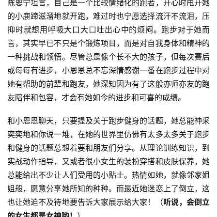
用
陈恩宁坦言，自己是一个比较情绪化的跑者，开心时甩开她
户
的小鹿蹄滋溜地就开跑，难过时也宁愿选择流汗不流泪，压
精
抑时就想用呼吸大口大口吐出心中的烦闷。跑步对于她而
选
言，其实早已不只是个锻炼项目，而是对自我身体和精神的
一种挑战和领悟。尽管总是像个长不大的孩子，但每次赛后
运
或每每有进步，小恩恩总不忘深情感谢一番在跑步过程中对
动
她有帮助的前辈和跑友，她深知因为有了这般亦师亦友的跑
集
友陪伴和包容，才会有她如今的进步和可喜的成绩。
和小恩恩聊天，只要提及关于跑步健身的话题，她总能神采
奕奕地和你说一堆，在她的世界里仿佛有太多太多关于跑步
和健身的话题总想着要和朋友们分享。从理论训练知识，到
实战动作指导，又或者很小女生的装扮穿搭和皮肤保养，她
总能给出不少让人们受用的小贴士。热情如她，就像邻家姐
姐般，愿意分享她所知的种种。而最近她迷恋上了倒立，这
也让她迫不及待地要告诉大家展示给大家！（
听说，会倒立
的女生都是女神哟！
）