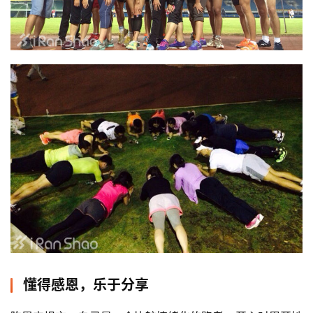
比
赛
观
察
装
备
训
练
视
频
懂得感恩，乐于分享