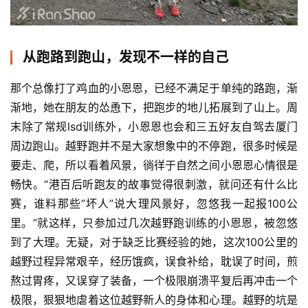
从跑路到跑山，发现不一样的自己
那个总像打了鸡血的小恩恩，已经不满足于单纯的路跑，渐
渐地，她在朋友的怂恿下，把跑步的地儿拓展到了山上。周
末除了常规lsd训练外，小恩恩也会和三五好友自驾去厦门
周边跑山。越野跑并不是大家想象中的不停跑，很多时候是
要走、爬，所以看着风景，徜徉于自然之间小恩恩心情很是
畅快。“港百后听跑友的故事觉得很刺激，就问还有什么比
赛，谁料那些”坏人”说大理风景好，忽悠我一起报100公
里。”就这样，只参加过几次越野跑训练的小恩恩，被忽悠
到了大理。无疑，对于缺乏比赛经验的她，这次100公里的
越野过程异常艰辛，经历饿疯，误食补给，耽误了时间，煎
熬过胃疼，又误穿了装备，一个极限崩溃平复后再冲击一个
极限，狠狠地虐着这位越野新人的身体和心理。越野的坑是