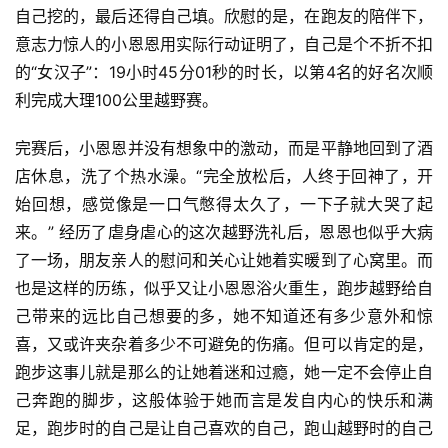
自己挖的，最后还得自己填。欣慰的是，在跑友的陪伴下，
意志力惊人的小恩恩用实际行动证明了，自己是个不折不扣
的“女汉子”：19小时45分01秒的时长，以第4名的好名次顺
利完成大理100公里越野赛。
完赛后，小恩恩并没有想象中的激动，而是平静地回到了酒
店休息，洗了个热水澡。“完全放松后，人终于回神了，开
始回想，感觉像是一口气憋得太久了，一下子就大哭了起
来。” 经历了虐身虐心的这次越野洗礼后，恩恩也似乎大病
了一场，朋友亲人的慰问和关心让她着实暖到了心窝里。而
也是这样的历练，似乎又让小恩恩浴火重生，跑步越野给自
己带来的远比自己想要的多，她不知道还有多少意外和惊
喜，又或许夹杂着多少不可避免的伤痛。但可以肯定的是，
跑步这事儿就是那么的让她着迷和过瘾，她一定不会停止自
己奔跑的脚步，这般体验于她而言是发自内心的快乐和满
足，跑步时的自己是让自己喜欢的自己，跑山越野时的自己