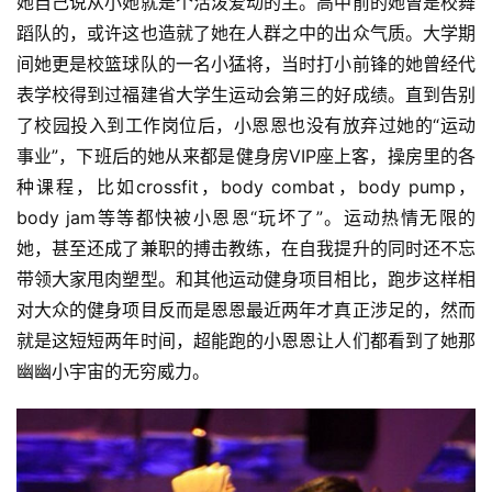
她自己说从小她就是个活泼爱动的主。高中前的她曾是校舞
蹈队的，或许这也造就了她在人群之中的出众气质。大学期
间她更是校篮球队的一名小猛将，当时打小前锋的她曾经代
表学校得到过福建省大学生运动会第三的好成绩。直到告别
了校园投入到工作岗位后，小恩恩也没有放弃过她的“运动
事业”，下班后的她从来都是健身房VIP座上客，操房里的各
种课程，比如crossfit，
body combat，body pump，
body jam等等都快被小恩恩“玩坏了”。运动热情无限的
她，
甚至还成了兼职的搏击教练，在自我提升的同时还不忘
带领大家甩肉塑型。和其他运动健身项目相比，跑步这样相
对大众的健身项目反而是恩恩最近两年才真正涉足的，然而
就是这短短两年时间，超能跑的小恩恩让人们都看到了她那
幽幽小宇宙的无穷威力。