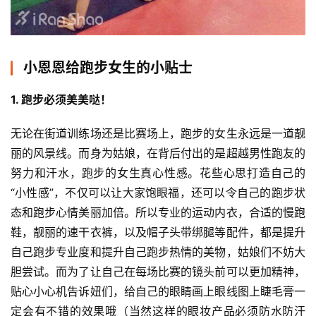
小恩恩给跑步女生的小贴士
1. 跑步必须美美哒！
无论在街道训练场还是比赛场上，跑步的女生永远是一道靓
丽的风景线。
而身为姑娘，在背后付出的是超越男性跑友的
努力和汗水，跑步的女生真心性感。花些心思打造自己的
“小性感”，不仅可以让大家饱眼福，还可以令自己的跑步状
态和跑步心情美丽加倍。所以专业的运动内衣，合适的慢跑
鞋，靓丽的速干衣裤，以及帽子头带绑腿等配件，都是提升
自己跑步专业度和提升自己跑步热情的美物，姑娘们不妨大
胆尝试。而为了让自己在每场比赛的镜头前可以更加精神，
贴心小心机告诉妞们，给自己的眼睛画上眼线图上睫毛膏一
定会有不错的效果哦（当然这样的眼妆产品必须防水防汗