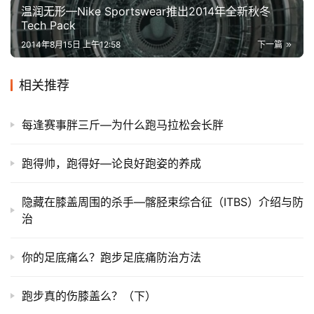
温润无形—Nike Sportswear推出2014年全新秋冬
Tech Pack
2014年8月15日 上午12:58
下一篇
相关推荐
每逢赛事胖三斤—为什么跑马拉松会长胖
跑得帅，跑得好—论良好跑姿的养成
隐藏在膝盖周围的杀手—髂胫束综合征（ITBS）介绍与防
治
你的足底痛么？跑步足底痛防治方法
跑步真的伤膝盖么？（下）