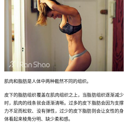
察
装
备
训
练
视
频
肌肉和脂肪是人体中两种截然不同的组织。
用
皮下的脂肪组织覆盖在肌肉组织之上，当脂肪组织逐渐减少
户
精
时，肌肉的线条就会逐渐清晰。过多的皮下脂肪会因为支撑
选
力不足而松软、没有弹性，过少的皮下脂肪则会让女性的身
体看起来棱角分明、缺少柔和感。
运