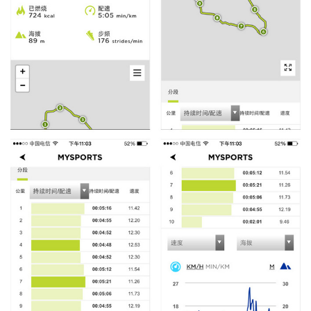
训
练
视
频
用
户
精
选
运
动
集