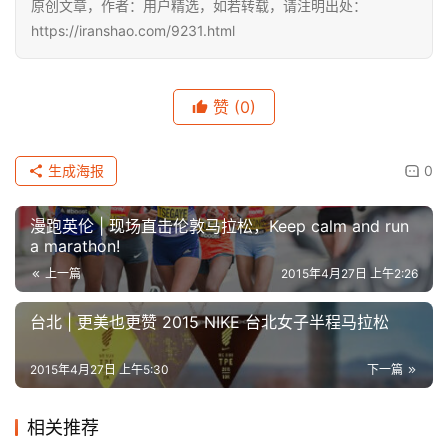
原创文章，作者：用户精选，如若转载，请注明出处：
https://iranshao.com/9231.html
比
赛
赞
(0)
观
生成海报
0
察
漫跑英伦 | 现场直击伦敦马拉松，Keep calm and run
装
a marathon!
备
上一篇
2015年4月27日 上午2:26
训
台北 | 更美也更赞 2015 NIKE 台北女子半程马拉松
练
2015年4月27日 上午5:30
下一篇
视
频
相关推荐