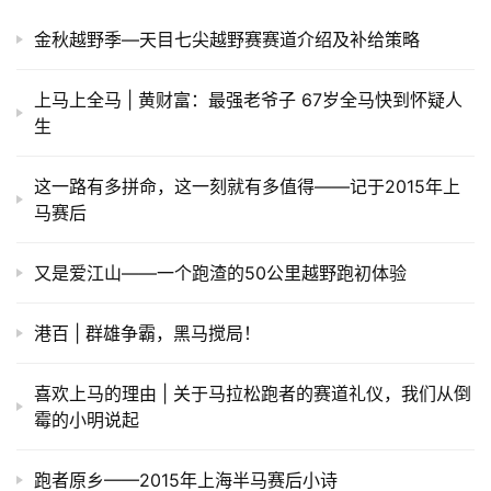
用
金秋越野季—天目七尖越野赛赛道介绍及补给策略
户
精
上马上全马 | 黄财富：最强老爷子 67岁全马快到怀疑人
选
生
运
这一路有多拼命，这一刻就有多值得——记于2015年上
动
马赛后
集
又是爱江山——一个跑渣的50公里越野跑初体验
港百 | 群雄争霸，黑马搅局！
喜欢上马的理由 | 关于马拉松跑者的赛道礼仪，我们从倒
霉的小明说起
跑者原乡——2015年上海半马赛后小诗