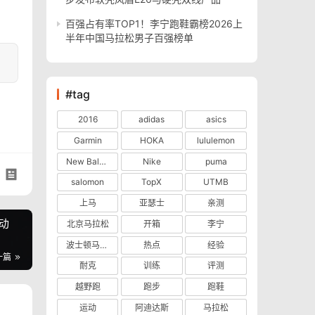
百强占有率TOP1！李宁跑鞋霸榜2026上
半年中国马拉松男子百强榜单
#tag
2016
adidas
asics
Garmin
HOKA
lululemon
New Balance
Nike
puma
salomon
TopX
UTMB
上马
亚瑟士
亲测
运动
北京马拉松
开箱
李宁
波士顿马拉松
热点
经验
一篇
耐克
训练
评测
越野跑
跑步
跑鞋
运动
阿迪达斯
马拉松