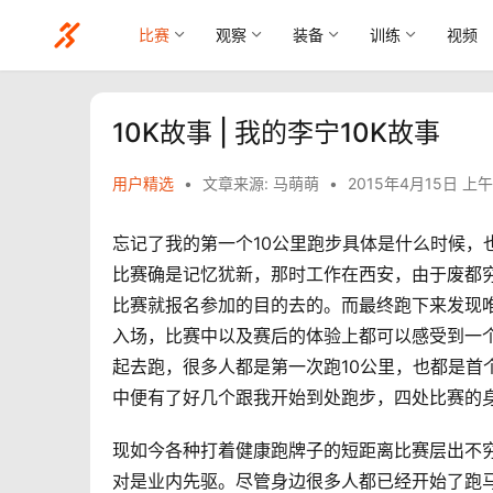
比赛
观察
装备
训练
视频
10K故事 | 我的李宁10K故事
用户精选
•
文章来源: 马萌萌
•
2015年4月15日 上午
忘记了我的第一个10公里跑步具体是什么时候，
比赛确是记忆犹新，那时工作在西安，由于废都
比赛就报名参加的目的去的。而最终跑下来发现
入场，比赛中以及赛后的体验上都可以感受到一
起去跑，很多人都是第一次跑10公里，也都是首
中便有了好几个跟我开始到处跑步，四处比赛的
现如今各种打着健康跑牌子的短距离比赛层出不穷
对是业内先驱。尽管身边很多人都已经开始了跑马