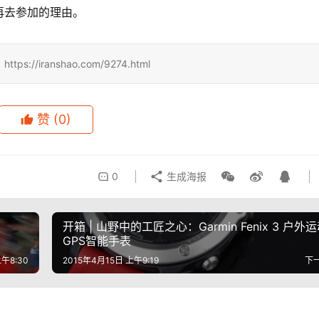
再去参加的理由。
iranshao.com/9274.html
赞
(0)
0
生成海报
​开箱 | 山野中的工匠之心：Garmin Fenix 3 户外
GPS智能手表
午8:30
2015年4月15日 上午9:19
下