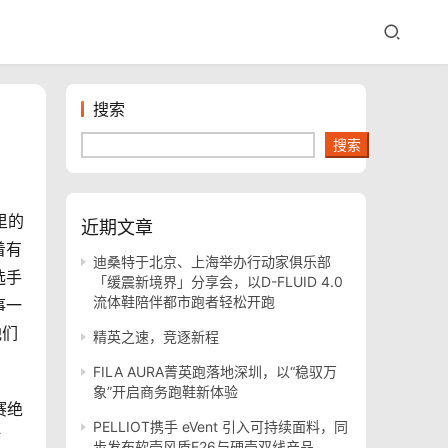
搜索
搜索
里的
近期文章
着有
迪桑特于北京、上海举办行动家俱乐部
选手
「缓震新境界」分享会，以D-FLUID 4.0
流体鞋陪伴都市跑者轻松开跑
事一
他们
精英之速，竞逐新程
FILA AURA菁英跑落地深圳，以“稳驭万
象”开启商务跑鞋新体验
赛绝
PELLIOT携手 eVent 引入可持续面料，同
时
步发布软壳风盾E26与硬壳双线产品