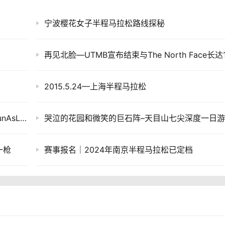
宁波樱花女子半程马拉松路线探秘
2015.5.24—上海半程马拉松
箱根駅伝之不完全观赛指南规划篇（多图）| RunAsLife
哭泣的花园和微笑的巨石阵–天目山七尖深度一日
一枪
赛事报名｜2024年南京半程马拉松已定档