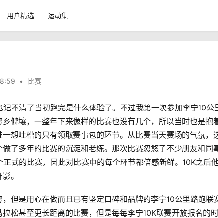
用户精选
运动集
8:59
•
比赛
也记不清了当初跑完是什么体验了。不过我第一次参加李宁10公
穷乡僻壤，一整年下来像样的比赛也没有几个，所以当时也是抱
唯一想吐槽的只有领取赛事包的环节。从比赛当天赛场的气氛，
个做了多年的比赛的沉淀和老练。那次比赛忽悠了不少朋友和同
个正式的比赛，因此对比赛中的每个环节都倍感新鲜。10K之后
身影。
，但是用心在做而且已有坚定口碑和品牌的李宁10公里路跑联
拉松甚至更长距离的比赛，但是每每李宁10K联赛开放报名的