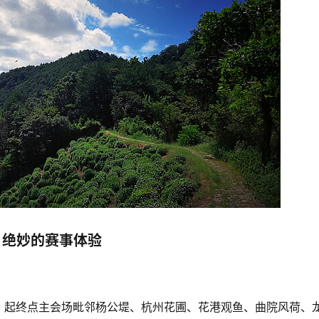
绝妙的赛事体验
，起终点主会场毗邻杨公堤、杭州花圃、花港观鱼、曲院风荷、