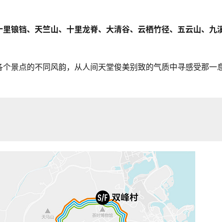
十里锒铛、天竺山、十里龙脊、大清谷、云栖竹径、五云山、九
各个景点的不同风韵，从人间天堂俊美别致的气质中寻感受那一