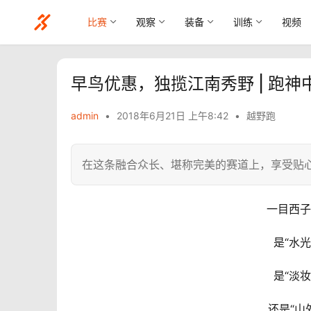
比赛
观察
装备
训练
视频
早鸟优惠，独揽江南秀野 | 跑神
admin
•
2018年6月21日 上午8:42
•
越野跑
在这条融合众长、堪称完美的赛道上，享受贴
一目西子
是“水
是“淡
还是“山