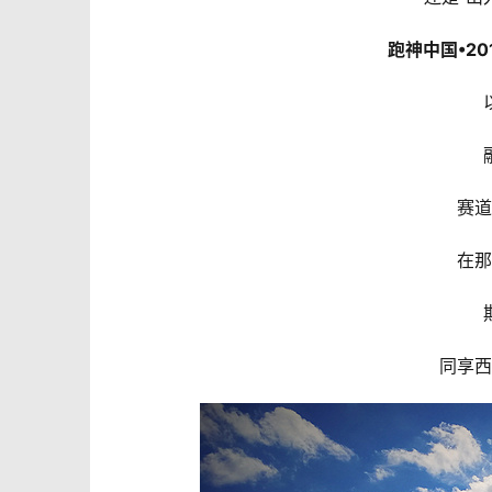
跑神中国•2
赛道
在那
同享西