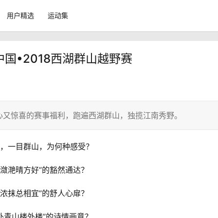
用户精选
运动集
中国•2018西湖群山越野赛
心又惊喜的赛事福利，跑遍西湖群山，独揽江南秀野。
，一目群山，为何种感受？
光潋滟晴方好”的豁然通达？
妆浓抹总相宜”的舒人心扉？
外青山楼外楼”的诗情画意？