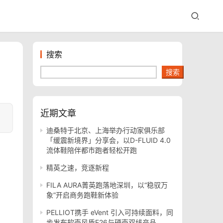
搜索
搜索
近期文章
迪桑特于北京、上海举办行动家俱乐部
「缓震新境界」分享会，以D-FLUID 4.0
流体鞋陪伴都市跑者轻松开跑
精英之速，竞逐新程
FILA AURA菁英跑落地深圳，以“稳驭万
象”开启商务跑鞋新体验
PELLIOT携手 eVent 引入可持续面料，同
步发布软壳风盾E26与硬壳双线产品