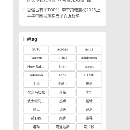
百强占有率TOP1！李宁跑鞋霸榜2026上
半年中国马拉松男子百强榜单
#tag
2016
adidas
asics
Garmin
HOKA
lululemon
New Balance
Nike
puma
salomon
TopX
UTMB
上马
亚瑟士
亲测
北京马拉松
开箱
李宁
波士顿马拉松
热点
经验
耐克
训练
评测
越野跑
跑步
跑鞋
运动
阿迪达斯
马拉松