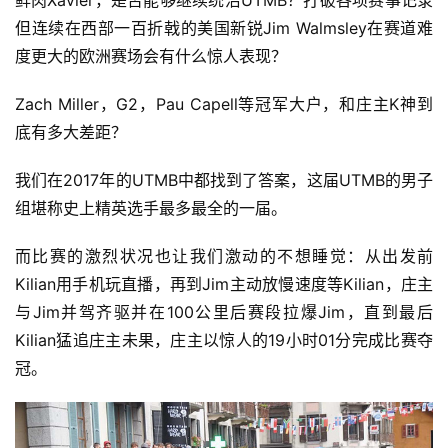
鲜肉Xavier，是否能够继续统治UTMB？打破各项赛事记录
但连续在西部一百折戟的美国新锐Jim Walmsley在赛道难
度更大的欧洲赛场会有什么惊人表现？
Zach Miller，G2，Pau Capell等冠军大户，和庄主K神到
底有多大差距？
我们在2017年的UTMB中都找到了答案，这届UTMB的男子
组堪称史上精英选手最多最全的一届。
而比赛的激烈状况也让我们激动的不想睡觉：从出发前
Kilian用手机玩直播，再到Jim主动放慢速度等Kilian，庄主
与Jim并驾齐驱并在100公里后赛段拉爆Jim，直到最后
Kilian猛追庄主未果，庄主以惊人的19小时01分完成比赛夺
冠。