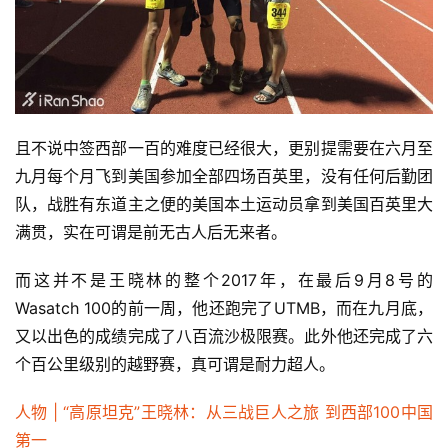
频
用
户
精
选
且不说中签西部一百的难度已经很大，更别提需要在六月至
九月每个月飞到美国参加全部四场百英里，没有任何后勤团
运
队，战胜有东道主之便的美国本土运动员拿到美国百英里大
动
满贯，实在可谓是前无古人后无来者。
集
而这并不是王晓林的整个2017年，在最后9月8号的
Wasatch 100的前一周，他还跑完了UTMB，而在九月底，
又以出色的成绩完成了八百流沙极限赛。此外他还完成了六
个百公里级别的越野赛，真可谓是耐力超人。
人物 | “高原坦克”王晓林：从三战巨人之旅 到西部100中国
第一