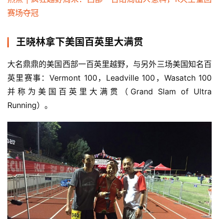
赛场夺冠
王晓林拿下美国百英里大满贯
比
大名鼎鼎的美国西部一百英里越野，与另外三场美国知名百
赛
英里赛事：Vermont 100，Leadville 100，Wasatch 100
并称为美国百英里大满贯（Grand Slam of Ultra 
观
Running）。
察
装
备
训
练
视