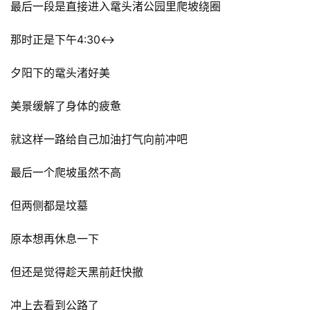
最后一段是直接进入鼋头渚公园里爬坡绕圈
那时正是下午4:30↔️ 
夕阳下的鼋头渚好美  
美景缓解了身体的疲惫
就这样一路给自己加油打气向前冲吧
最后一个爬坡虽然不高  
但两侧都是坟墓  
原本想再休息一下  
但还是觉得趁天黑前赶快撤
冲上去看到公路了  