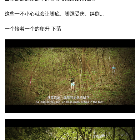
视
频
这些一不小心就会让脚底、脚踝受伤、绊倒…
用
一个接着一个的爬升 下落
户
精
选
运
动
集