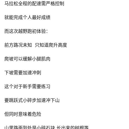
马拉松全程的配速需严格控制
就能完成个人最好成绩 
而这次越野跑初体验：
比
前方路况未知  只知道爬升高度
赛
爬坡可以缓解小腿肌肉  
观
察
下坡需要加速冲刺  
这个对于新手需要练习  
装
备
要跳跃式小碎步加速冲下山  
训
但同时意味着危险  
练
山里路面到处是小碎石块 长出来的树根等  