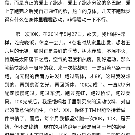
段，而是真正的爱上了跑步，爱上了跑步分泌的多巴胺，爱
上了跑完之后我自己通红的脸，热血的身体，几天不跑就觉
得有什么在身体里蠢蠢欲动，非得骚动一下不行。
       第一次10K，在2014年5月27日，那天，我也跟往常一
样，吃完晚饭，休息一会儿，8点准时从家里出发，想着五
六月的无锡，那时正是最好的季节，树木茂盛，不温不火，
特别是太阳落下之后，空气的湿度和热度，刚好运动，那么
就给快跑步一周年的我，来一次挑战吧！于是沿着马路一直
跑，向无锡的西南方进发！跑过新体，才8K，这是我没想
到的，再到蠡湖之光，再回新体，10K完成了。一直以7分
配速慢慢跑过，跑过车流，跑过霓虹，跑过桥梁，跑过美
景。10K完成后，我缓慢喝着手里刚买来的运动饮料，对自
己的敬意油然而生，心说：XX，你终于TM也能坚持着做一
件事情了。而后，每个月我都坚持跑一次10K，10K，是开
始，但不是终结，现在的月均跑量已经是当初一年的跑量，