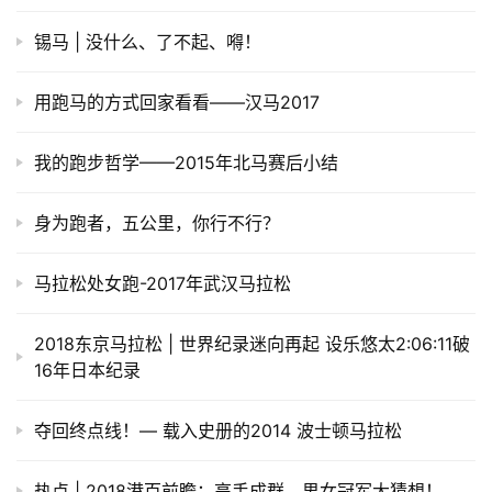
锡马 | 没什么、了不起、嘚！
用跑马的方式回家看看——汉马2017
我的跑步哲学——2015年北马赛后小结
身为跑者，五公里，你行不行？
马拉松处女跑-2017年武汉马拉松
2018东京马拉松 | 世界纪录迷向再起 设乐悠太2:06:11破
16年日本纪录
夺回终点线！— 载入史册的2014 波士顿马拉松
热点 | 2018港百前瞻：高手成群，男女冠军大猜想！