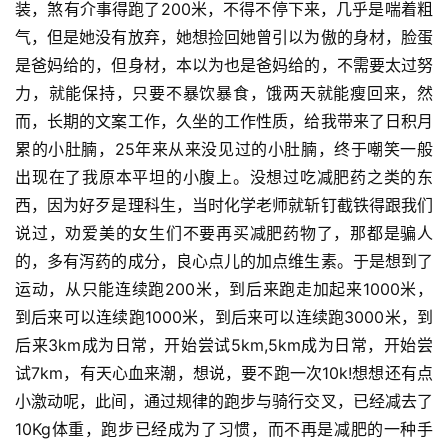
装，煞有介事得跑了200米，不得不停下来，几乎是喘着粗
气，但是她没有放弃，她想捡回她曾引以为傲的身材，脸蛋
是爸妈给的，但身材，本以为也是爸妈给的，不需要太过努
力，就能保持，只要不暴饮暴食，饿两天就能瘦回来，然
而，长期的文案工作，久坐的工作性质，给我带来了日积月
累的小肚腩，25年来从来没见过的小肚腩，终于嘲笑一般
出现在了我原本平坦的小腹上。没想过吃减肥药之类的东
西，因为好歹是理科生，当时化学老师就斩钉截铁得跟我们
说过，劝爱美的女生们不要再买减肥药物了，那都是骗人
的，多有泻药的成分，良心点儿的加点维生素。于是想到了
运动，从只能连续跑200米，到后来跑走加起来1000米，
到后来可以连续跑1000米，到后来可以连续跑3000米，到
后来3km成为日常，开始尝试5km,5km成为日常，开始尝
试7km，有天心血来潮，想说，要不跑一次10k!想想还有点
小激动呢，此间，通过规律的跑步与骑行交叉，已经减去了
10Kg体重，跑步已经成为了习惯，而不再是减肥的一种手