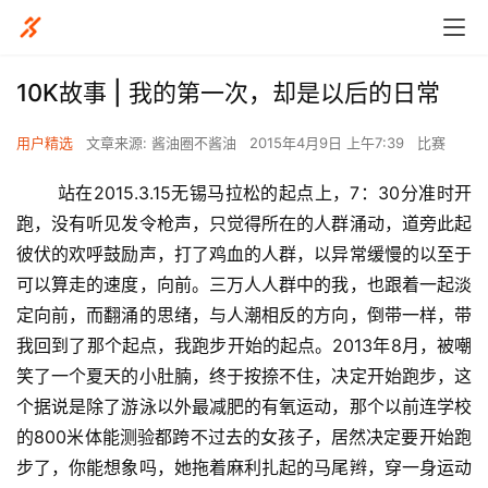
10K故事 | 我的第一次，却是以后的日常
用户精选
文章来源: 酱油圈不酱油
2015年4月9日 上午7:39
比赛
       站在2015.3.15无锡马拉松的起点上，7：30分准时开
跑，没有听见发令枪声，只觉得所在的人群涌动，道旁此起
彼伏的欢呼鼓励声，打了鸡血的人群，以异常缓慢的以至于
可以算走的速度，向前。三万人人群中的我，也跟着一起淡
定向前，而翻涌的思绪，与人潮相反的方向，倒带一样，带
我回到了那个起点，我跑步开始的起点。2013年8月，被嘲
笑了一个夏天的小肚腩，终于按捺不住，决定开始跑步，这
个据说是除了游泳以外最减肥的有氧运动，那个以前连学校
的800米体能测验都跨不过去的女孩子，居然决定要开始跑
步了，你能想象吗，她拖着麻利扎起的马尾辫，穿一身运动