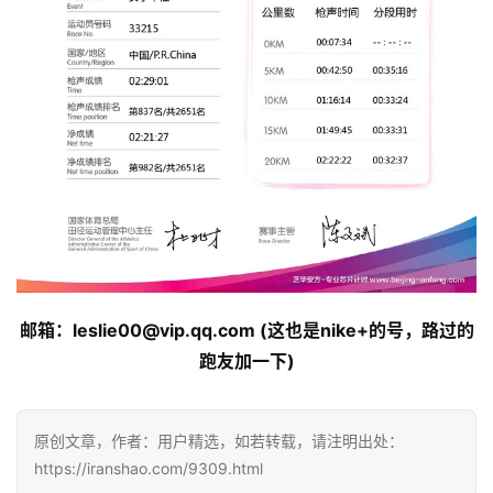
训
练
视
频
用
户
精
选
邮箱：leslie00@vip.qq.com (这也是nike+的号，路过的
运
跑友加一下)
动
集
原创文章，作者：用户精选，如若转载，请注明出处：
https://iranshao.com/9309.html