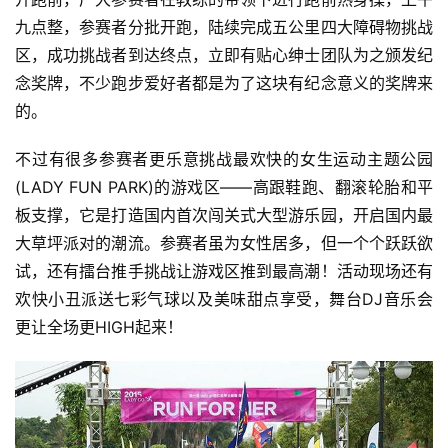
九点整，参赛者分批开跑，陆续完成五公里四大障碍物挑战
视
区，成功挑战者到达终点，立即有贴心绅士团队为之颁发纪
频
念奖牌，不少跑步爱好者都是为了这块有纪念意义的奖牌来
的。
用
户
不过有很多参赛者更乐意挑战最欢快的女生运动主题公园
精
(LADY FUN PARK)的游戏区——高跟鞋跑、翻滚轮胎和平
选
板支撑，它是打造国内首次闯关式大型游乐园，开启国内最
大草坪派对的潮流。参赛者虽为女性居多，但一个个跃跃欲
运
试，还有擂台推手挑战让游戏区推到最高潮！活动现场还有
动
集
欢快小丑派送七彩气球以及美味甜点享受，舞台DJ音乐会
更让全场更HIGH起来！