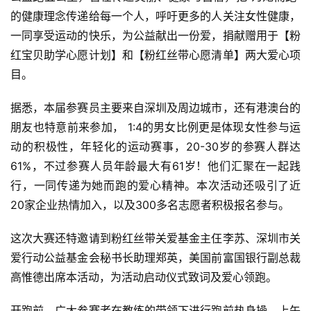
的健康理念传递给每一个人，呼吁更多的人关注女性健康，
一同享受运动的快乐，为公益献出一份爱，捐献赠用于【粉
红宝贝助学心愿计划】和【粉红丝带心愿清单】两大爱心项
目。
据悉，本届参赛员主要来自深圳及周边城市，还有港澳台的
比
朋友也特意前来参加， 1:4的男女比例更是体现女性参与运
赛
动的积极性，年轻化的运动赛事，20-30岁的参赛人群达
61%，不过参赛人员年龄最大有61岁！他们汇聚在一起践
观
行，一同传递为她而跑的爱心精神。本次活动还吸引了近
察
20家企业热情加入，以及300多名志愿者积极报名参与。
装
这次大赛还特邀请到粉红丝带关爱基金主仼李苏、深圳市关
备
爱行动公益基金会秘书长助理郑英，美国前富国银行副总裁
高惟德出席本活动，为活动启动仪式致词及爱心领跑。
训
练
开跑前，广大参赛者在教练的带领下进行跑前热身操，上午