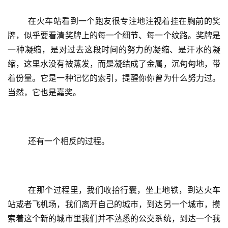
训
	在火车站看到一个跑友很专注地注视着挂在胸前的奖
练
牌，似乎要看清奖牌上的每一个细节、每一个纹路。奖牌是
一种凝缩，是对过去这段时间的努力的凝缩、是汗水的凝
视
频
缩，这里水没有被蒸发，而是凝结成了金属，沉甸甸地，带
着份量。它是一种记忆的索引，提醒你你曾为什么努力过。
用
当然，它也是嘉奖。
户
精
选
	还有一个相反的过程。
运
动
集
	在那个过程里，我们收拾行囊，坐上地铁，到达火车
站或者飞机场，我们离开自己的城市，到达另一个城市，摸
索着这个新的城市里我们并不熟悉的公交系统，到达一个我