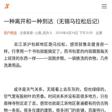
一种离开和一种到达（无锡马拉松后记）
用户精选
文章来源: 小唐_局外人
2014年4月14日 下午3:05
比赛
	去江浙沪包邮地区跑马拉松，感觉就像去健身房一
样，行李用一个书包就能搞定了，而书包里的内容跟我每天
上班背的东西一样——一双跑步鞋，一袋换洗的衣物，几件
洗漱用品。
	或许是天气关系，无锡看上去灰灰的，但也绿绿的，
空气里有股树叶的芳香。时间关系并没有逛很多地方，只在
南禅寺附近走了走，感觉也就是江浙地区普遍都有的仿古购
物一条街。很多在建的建筑，很多闭门的商铺，百废待兴、