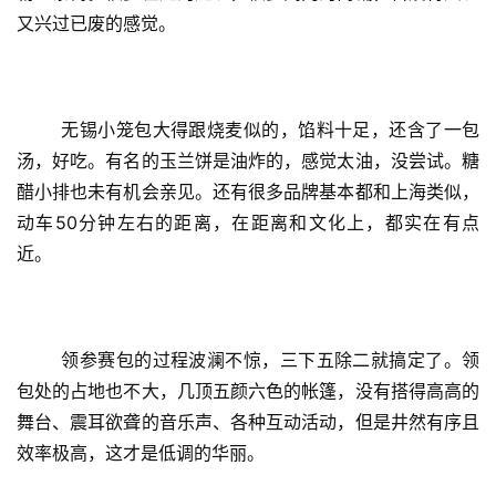
又兴过已废的感觉。
	无锡小笼包大得跟烧麦似的，馅料十足，还含了一包
汤，好吃。有名的玉兰饼是油炸的，感觉太油，没尝试。糖
醋小排也未有机会亲见。还有很多品牌基本都和上海类似，
动车50分钟左右的距离，在距离和文化上，都实在有点
近。
	领参赛包的过程波澜不惊，三下五除二就搞定了。领
包处的占地也不大，几顶五颜六色的帐篷，没有搭得高高的
舞台、震耳欲聋的音乐声、各种互动活动，但是井然有序且
效率极高，这才是低调的华丽。