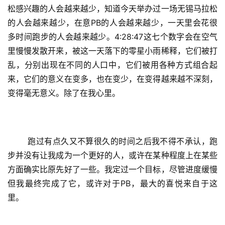
松感兴趣的人会越来越少，知道今天举办过一场无锡马拉松
的人会越来越少，在意PB的人会越来越少，一天里会花很
多时间跑步的人会越来越少。4:28:47这七个数字会在空气
里慢慢发散开来，被这一天落下的零星小雨稀释，它们被打
乱，分别出现在不同的人口中，它们被用各种方式组合起
来，它们的意义在变多，也在变少，在变得越来越不深刻，
变得毫无意义。除了在我心里。
比
赛
	跑过有点久又不算很久的时间之后我不得不承认，跑
观
步并没有让我成为一个更好的人，或许在某种程度上在某些
察
方面确实比原先好了一些。我定过一个目标，尽管进度缓慢
但我最终完成了它，或许对于PB，最大的喜悦来自于这
装
里。
备