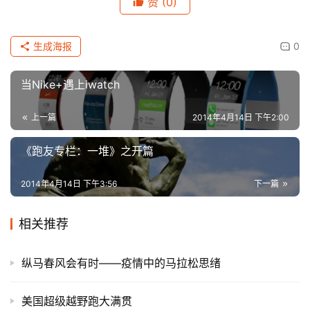
赞
(0)
生成海报
0
当Nike+遇上iwatch
上一篇
2014年4月14日 下午2:00
《跑友专栏：一堆》之开篇
2014年4月14日 下午3:56
下一篇
相关推荐
纵马春风会有时——疫情中的马拉松思绪
美国超级越野跑大满贯