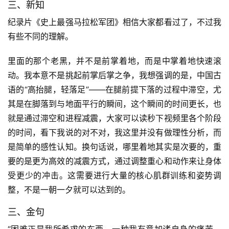
三、新知
纪录片《史上最强马拉松军团》相信大家都看过了，不过我
有些不同的理解。
比
赛
里面的那个老黑，并不是前掌着地，而是中掌着地快速滚
动。我本意不是挑起前掌后掌之争，我想强调的是，中国古
观
语的“高抬腿，轻落足”——在腿前提下落的过程中滞空，尤
察
其是在脚落到与地面平行的瞬间，这个瞬间的时间更长，也
就是通过滞空和进程减震，大家可以读秒下视频里各个阶段
装
的时间，看下我说的对不对，我这里并没有做理性分析，而
备
是简单的感性认知。换句话说，哪里着地其实是次要的，重
要的是更为高效的减震方式，通过调整重心和动作来让身体
训
练
受更少的冲击。这需要进行大量的核心肌群训练和姿势调
整，不是一朝一夕就可以达到的。
视
三、金句
频
“困难正是我所希求的东西。一种我有意加诸自身的痛苦。