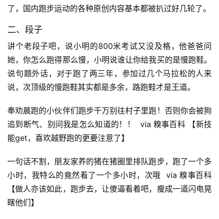
了，国内跑步运动的各种原创内容基本都被扒过好几轮了。
二、段子
讲个老段子吧，说小明的800米考试又没及格，他爸爸问
她，你怎么跑得那么慢，小明说谁让你给我买的是慢跑鞋。
说句题外话，对于跑了两三年，参加过几个马拉松的人来
说，次顶级的慢跑鞋其实都是多余，路跑鞋才是王道。
奉劝晨跑的小伙伴们跑步千万别往村子里跑！否则你会被狗
追到断气、别问我是怎么知道的！！  via 糗事百科 【新技
能get，喜欢越野跑的更要注意了】
一句话不割，朋友家养的猪在猪圈里排队跑步，跑了一个多
小时，我特么的竟然看了一个多小时，次哦  via 糗事百科
【做人亦该如此，跑步去，让傻逼看着吧，瘦成一道闪电晃
瞎他们】