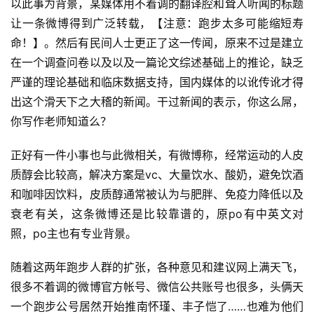
以此事为背景，某媒体用不着调的翻译腔和耸人听闻的标题
让一条微博得到广泛转载，【注意：跑步太多可能缩短寿
命！】。然后有民间人士更正了这一传闻，原来不过是建立
在一个调查问卷以及以及一篇论文综述基础上的推论，缺乏
严谨的理论基础和临床数据支持，国内媒体的以讹传讹才得
出这个滑天下之大稽的新闻。干过新闻的表示，你这么屌，
你写作老师知道么？
正好有一件小事也与此微相关，有微博称，经常运动的人皮
质醇会比较高，解决方案是vc、大量饮水、酸奶，避免饮酒
和咖啡因饮料，皮质醇通常被认为与肥胖、免疫力降低以及
衰老有关，这条微博还是比较靠谱的，原po有中英文对
照，po主也有专业背景。
随着这两年跑步人群的扩张，各种意见和建议网上满天飞，
很多不着调的微博官方帐号、微信公共账号也很多，头俩天
一个跑步公号居然开始推南怀瑾、丰子恺了……也难为他们