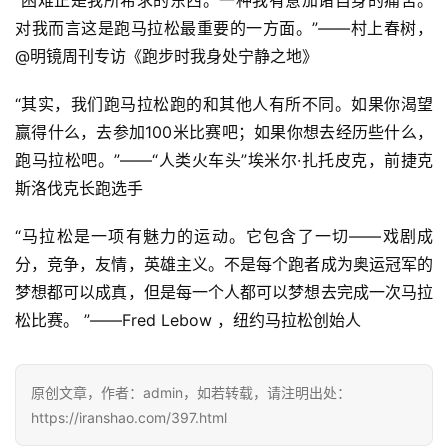
用
对我而言这是跑马拉松最重要的一方面。”——村上春树，
户
@明镜周刊专访《跑步时我身处宁静之地》
精
选
“其实，我们跑马拉松跑的和其他人有所不同。如果你渴望
赢得什么，去参加100米比赛吧；如果你想去经历些什么，
运
跑马拉松吧。”——“人类火车头”埃米尔·扎托皮克，前捷克
动
斯洛伐克长跑选手
集
“马拉松是一项有魅力的运动。它包含了一切——戏剧成
分，竞争，友情，英雄主义。不是每个跑者成为奥运冠军的
梦想都可以成真，但是每一个人都可以梦想去完成一次马拉
松比赛。 ”——Fred Lebow ，纽约马拉松创始人
原创文章，作者：admin，如若转载，请注明出处：
https://iranshao.com/397.html