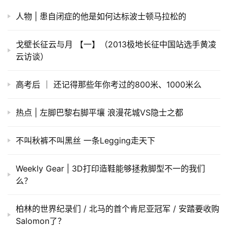
人物 | 患自闭症的他是如何达标波士顿马拉松的
戈壁长征云与月 【一】（2013极地长征中国站选手黄凌
云访谈）
高考后 ｜ 还记得那些年你考过的800米、1000米么
热点 | 左脚巴黎右脚平壤 浪漫花城VS隐士之都
不叫秋裤不叫黑丝 一条Legging走天下
Weekly Gear | 3D打印造鞋能够拯救脚型不一的我们
么？
柏林的世界纪录们 / 北马的首个肯尼亚冠军 / 安踏要收购
Salomon了？