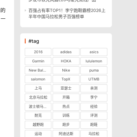
团的
百强占有率TOP1！李宁跑鞋霸榜2026上
半年中国马拉松男子百强榜单
了一
#tag
2016
adidas
asics
Garmin
HOKA
lululemon
New Balance
Nike
puma
salomon
TopX
UTMB
上马
亚瑟士
亲测
北京马拉松
开箱
李宁
波士顿马拉松
热点
经验
耐克
训练
评测
越野跑
跑步
跑鞋
运动
阿迪达斯
马拉松