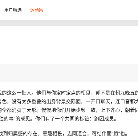
用户精选
运动集
现的这么一批人。他们与你定时定点的相见，却不是在朝九晚五
角色，没有太多重叠的出身背景交际圈，一开口聊天，连口音都
沟全都消弭于无形。慢慢地你们开始步频一致，上下齐心，朝着
独的事”的成见。你们有了一个共同的标签：跑团成员。
跑者找到归属感的存在。意趣相投，志同道合，可结伴而“跑”也。