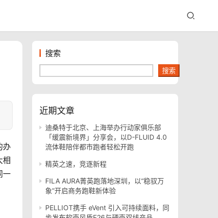
搜索
搜索
近期文章
迪桑特于北京、上海举办行动家俱乐部
「缓震新境界」分享会，以D-FLUID 4.0
的办
流体鞋陪伴都市跑者轻松开跑
大相
精英之速，竞逐新程
同一
FILA AURA菁英跑落地深圳，以“稳驭万
象”开启商务跑鞋新体验
PELLIOT携手 eVent 引入可持续面料，同
步发布软壳风盾E26与硬壳双线产品