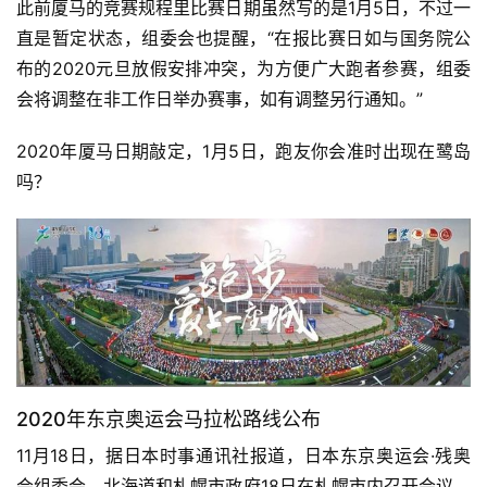
此前厦马的竞赛规程里比赛日期虽然写的是1月5日，不过一
直是暂定状态，组委会也提醒，“在报比赛日如与国务院公
布的2020元旦放假安排冲突，为方便广大跑者参赛，组委
会将调整在非工作日举办赛事，如有调整另行通知。”
2020年厦马日期敲定，1月5日，跑友你会准时出现在鹭岛
吗？
比
赛
观
察
装
备
2020年东京奥运会马拉松路线公布
训
11月18日，据日本时事通讯社报道，日本东京奥运会·残奥
练
会组委会、北海道和札幌市政府18日在札幌市内召开会议，