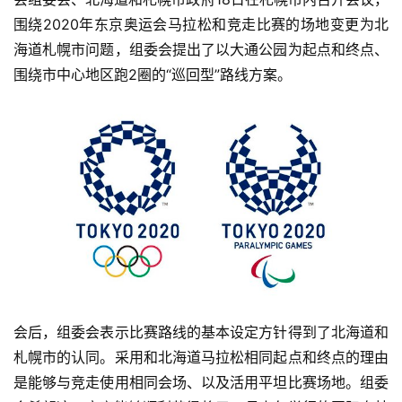
围绕2020年东京奥运会马拉松和竞走比赛的场地变更为北
视
海道札幌市问题，组委会提出了以大通公园为起点和终点、
频
围绕市中心地区跑2圈的“巡回型”路线方案。
用
户
精
选
运
动
集
会后，组委会表示比赛路线的基本设定方针得到了北海道和
札幌市的认同。采用和北海道马拉松相同起点和终点的理由
是能够与竞走使用相同会场、以及活用平坦比赛场地。组委