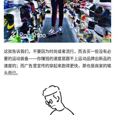
察
装
备
训
练
这就告诉我们，不要因为时尚或者流行，而去买一些没有必
视
要的运动装备——你赚钱的速度是跟不上运动品牌出新品的
频
速度的；而广告里宣传的穿起来跑得更快，那也是商家的噱
头而已。
用
户
精
选
运