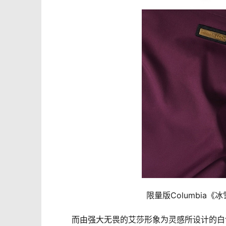
	限量版Columbia《
	而由强大无畏的艾莎形象为灵感所设计的白色长羽绒，整体设计呈现冰清内敛，细节设计上同时运用艾莎专属