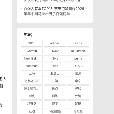
百强占有率TOP1！李宁跑鞋霸榜2026上
半年中国马拉松男子百强榜单
#tag
2016
adidas
asics
Garmin
HOKA
lululemon
New Balance
Nike
puma
salomon
TopX
UTMB
上马
亚瑟士
亲测
北京马拉松
开箱
李宁
轻
波士顿马拉松
热点
经验
耐克
训练
评测
越野跑
跑步
跑鞋
运动
阿迪达斯
马拉松
。