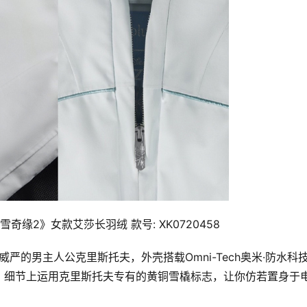
《冰雪奇缘2》女款艾莎长羽绒 款号: XK0720458
，细节上运用克里斯托夫专有的黄铜雪橇标志，让你仿若置身于