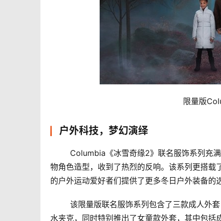
	限量版C
户外科技，梦幻演绎
	Columbia《冰雪奇缘2》联名服饰系列充满了迪士尼的梦幻色彩，为《冰雪奇缘2》的粉丝们多处还原了电影人
物角色造型，收到了热烈的反响。该系列更搭载了C
的户外运动爱好者们提供了更多冬日户外装备的
	该限量版联名服饰系列包含了三款成人外套：女款安娜羽绒斗篷、女款艾莎长羽绒和男款克里斯托夫三合一防
水夹克，同时特别推出了女童款外套，其中包括