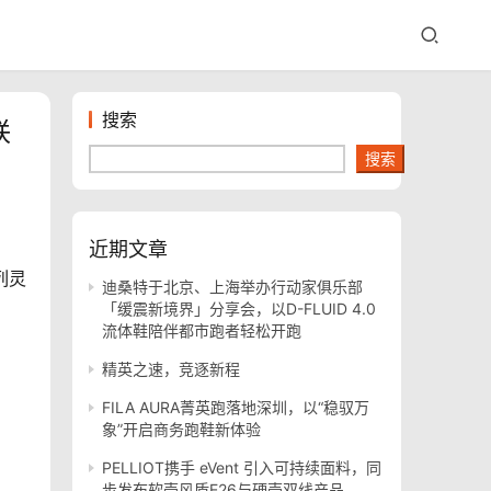
搜索
联
搜索
近期文章
迪桑特于北京、上海举办行动家俱乐部
「缓震新境界」分享会，以D-FLUID 4.0
流体鞋陪伴都市跑者轻松开跑
精英之速，竞逐新程
FILA AURA菁英跑落地深圳，以“稳驭万
象”开启商务跑鞋新体验
PELLIOT携手 eVent 引入可持续面料，同
步发布软壳风盾E26与硬壳双线产品