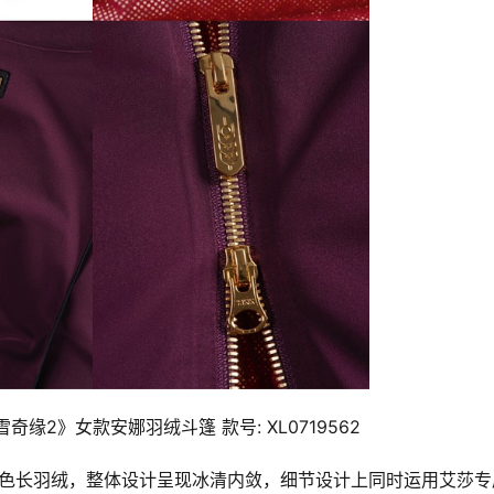
冰雪奇缘2》女款安娜羽绒斗篷 款号: XL0719562