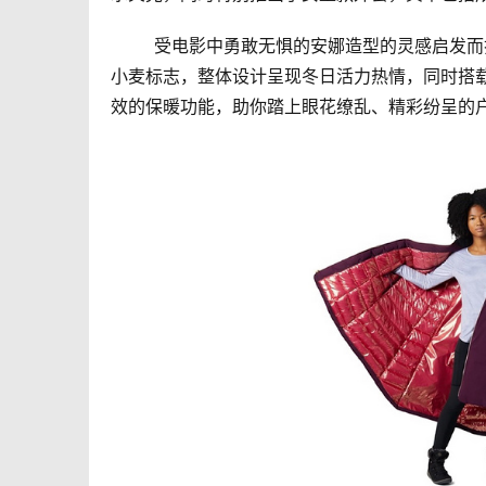
	受电影中勇敢无惧的安娜造型的灵感启发而打造的羽绒斗篷，选用安娜同款绛紫配色，细节上运用了安娜专属
小麦标志，整体设计呈现冬日活力热情，同时搭载了Co
效的保暖功能，助你踏上眼花缭乱、精彩纷呈的