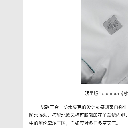
	限量版Columbia
	男款三合一防水夹克的设计灵感则来自强壮威严的男主人公克里斯托夫，外壳搭载Omni-Tech奥米·防水科技，
防水透湿，搭配北欧风格可脱卸印花羊羔绒内胆
中的阿伦黛尔王国，自如应对冬日多变天气。