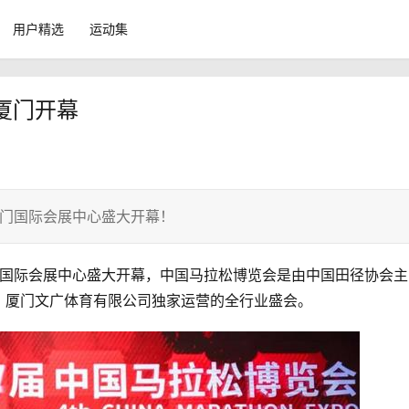
用户精选
运动集
厦门开幕
厦门国际会展中心盛大开幕！
厦门国际会展中心盛大开幕，中国马拉松博览会是由中国田径协会主
、厦门文广体育有限公司独家运营的全行业盛会。