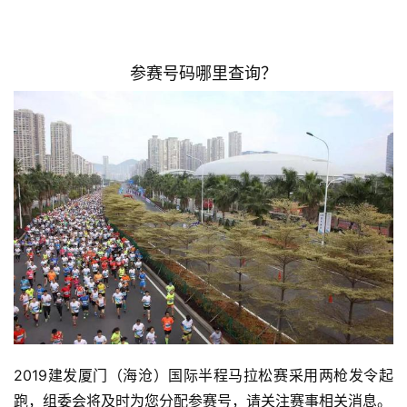
参赛号码哪里查询？
2019建发厦门（海沧）国际半程马拉松赛采用两枪发令起
比
赛
跑，组委会将及时为您分配参赛号，请关注赛事相关消息。