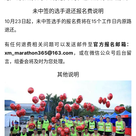
未中签的选手退还报名费说明
观
察
10月23日起，未中签选手的报名费将在15个工作日内原路
退还。
装
有任何退费相关问题可以发送邮件至
官方报名邮箱：
备
xm_marathon365@163.com
，或在微信公众号后台留
言，组委会将及时为您处理。
训
练
其他说明
视
频
用
户
精
选