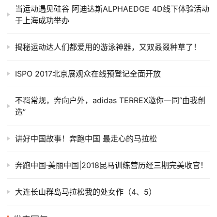
当运动遇见硅谷 阿迪达斯ALPHAEDGE 4D线下体验活动
于上海成功举办
揭秘运动达人们都爱用的游泳神器，又双叒叕种草了！
ISPO 2017北京展观众在线预登记全面开放
不羁常规，奔向户外，adidas TERREX邀你一同“由我创
造”
讲好中国故事！奔跑中国 最走心的马拉松
奔跑中国·美丽中国|2018昆马训练营历经三期完美收官！
大连长山群岛马拉松我的处女作（4、5）