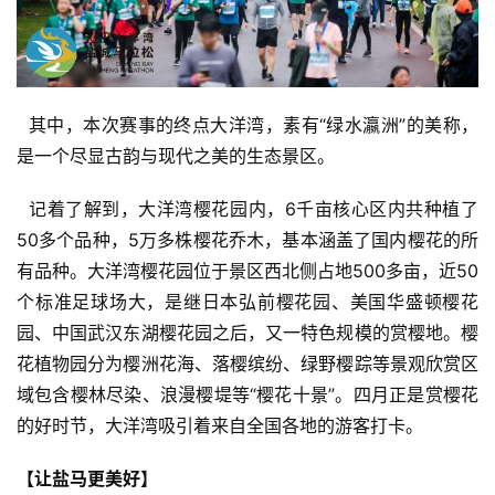
  其中，本次赛事的终点大洋湾，素有“绿水瀛洲”的美称，
是一个尽显古韵与现代之美的生态景区。
  记着了解到，大洋湾樱花园内，6千亩核心区内共种植了
50多个品种，5万多株樱花乔木，基本涵盖了国内樱花的所
有品种。大洋湾樱花园位于景区西北侧占地500多亩，近50
个标准足球场大，是继日本弘前樱花园、美国华盛顿樱花
园、中国武汉东湖樱花园之后，又一特色规模的赏樱地。樱
花植物园分为樱洲花海、落樱缤纷、绿野樱踪等景观欣赏区
域包含樱林尽染、浪漫樱堤等“樱花十景”。四月正是赏樱花
的好时节，大洋湾吸引着来自全国各地的游客打卡。
【让盐马更美好】