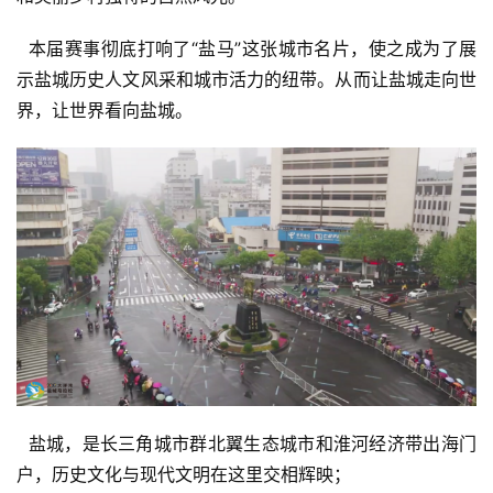
  本届赛事彻底打响了“盐马”这张城市名片，使之成为了展
示盐城历史人文风采和城市活力的纽带。从而让盐城走向世
界，让世界看向盐城。
比
赛
观
察
  盐城，是长三角城市群北翼生态城市和淮河经济带出海门
装
户，历史文化与现代文明在这里交相辉映；
备