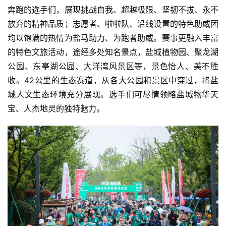
奔跑的选手们，展现挑战自我、超越极限、坚韧不拔、永不
放弃的精神品质；志愿者、啦啦队、沿线设置的特色助威团
均以饱满的热情为盐马助力、为跑者助威。赛事更融入丰富
的特色文旅活动，途经多处知名景点，盐城植物园、聚龙湖
公园、东亭湖公园、大洋湾风景区等，景色怡人、美不胜
收。42公里的生态赛道，从各大公园和景区中穿过，将盐
城人文生态环境充分展现。选手们可尽情领略盐城物华天
宝、人杰地灵的独特魅力。