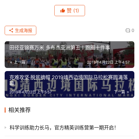
赞
(1)
生成海报
0
田径亚锦赛万米 多布杰亚洲第五丨跑圈十件事
上一篇
2019年4月22日 上午4:57
克难攻坚·脱贫摘帽 2019靖西边境国际马拉松赛圆满落
幕
2019年4月22日 上午5:57
下一篇
相关推荐
科学训练助力长马，官方精英训练营第一期开启！