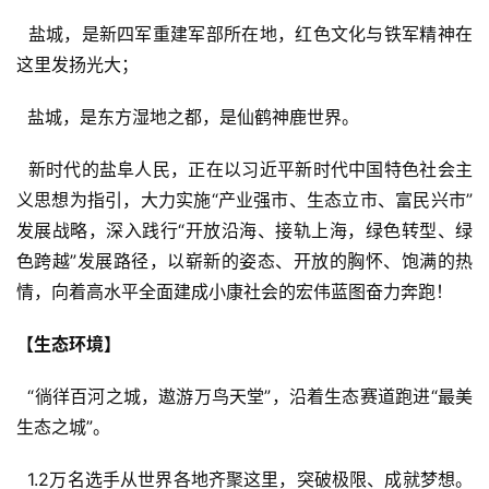
  盐城，是新四军重建军部所在地，红色文化与铁军精神在
训
这里发扬光大；
练
  盐城，是东方湿地之都，是仙鹤神鹿世界。
视
频
  新时代的盐阜人民，正在以习近平新时代中国特色社会主
义思想为指引，大力实施“产业强市、生态立市、富民兴市”
用
发展战略，深入践行“开放沿海、接轨上海，绿色转型、绿
户
色跨越”发展路径，以崭新的姿态、开放的胸怀、饱满的热
精
情，向着高水平全面建成小康社会的宏伟蓝图奋力奔跑！
选
【生态环境】
运
动
  “徜徉百河之城，遨游万鸟天堂”，沿着生态赛道跑进“最美
集
生态之城”。
  1.2万名选手从世界各地齐聚这里，突破极限、成就梦想。