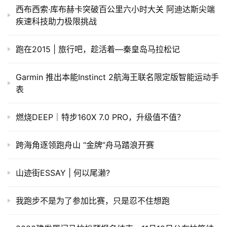
西布西索·库布赫卡突破百公里六小时大关 阿迪达斯尖端
疾速科技助力极限挑战
跑在2015 | 旅行吧，趁活着—秦皇岛马拉松记
Garmin 推出本能Instinct 2航海王联名限定版智能运动手
表
燃烧DEEP｜特步160X 7.0 PRO，升级值不值？
跨海角逐领跑舟山 “金牌”舟马踏浪开赛
山迹街ESSAY | 何以尾濑?
我跑步不是为了参加比赛，只是忍不住想跑