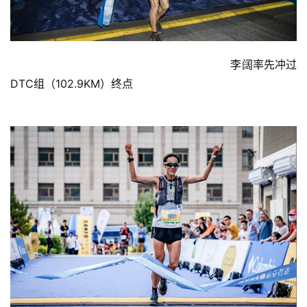
视
频
                                                               李阔率先冲过
用
DTC组（102.9KM）终点
户
精
选
运
动
集