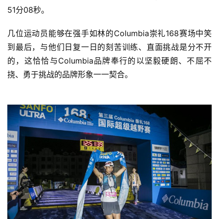
51分08秒。 
几位运动员能够在强手如林的Columbia崇礼168赛场中笑
到最后，与他们日复一日的刻苦训练、直面挑战是分不开
的，这恰恰与Columbia品牌奉行的以坚毅硬朗、不屈不
挠、勇于挑战的品牌形象一一契合。
比
赛
观
察
装
备
训
练