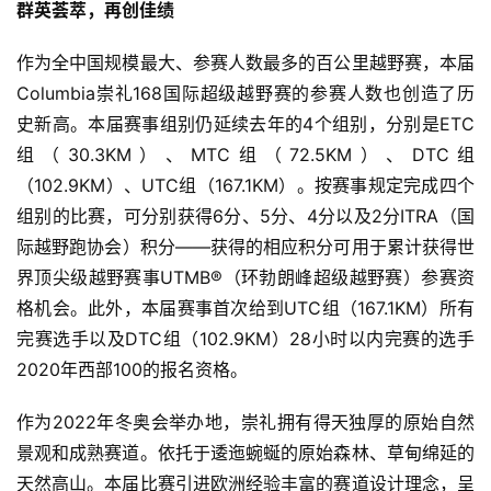
群英荟萃，再创佳绩
作为全中国规模最大、参赛人数最多的百公里越野赛，本届
Columbia崇礼168国际超级越野赛的参赛人数也创造了历
史新高。本届赛事组别仍延续去年的4个组别，分别是ETC
组（30.3KM）、MTC组（72.5KM）、DTC组
（102.9KM）、UTC组（167.1KM）。按赛事规定完成四个
组别的比赛，可分别获得6分、5分、4分以及2分ITRA（国
际越野跑协会）积分——获得的相应积分可用于累计获得世
界顶尖级越野赛事UTMB®️（环勃朗峰超级越野赛）参赛资
格机会。此外，本届赛事首次给到UTC组（167.1KM）所有
完赛选手以及DTC组（102.9KM）28小时以内完赛的选手
2020年西部100的报名资格。
作为2022年冬奥会举办地，崇礼拥有得天独厚的原始自然
景观和成熟赛道。依托于逶迤蜿蜒的原始森林、草甸绵延的
天然高山。本届比赛引进欧洲经验丰富的赛道设计理念，呈