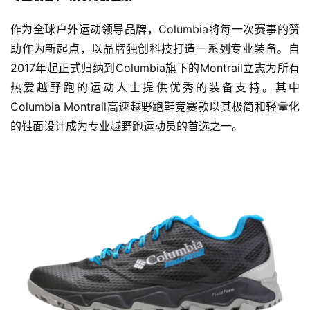
为在更年轻一代中大力推广越野跑运动，本届Columbia崇
礼168赛事还与大学生协会建立联系，定向邀约了北京大
学、清华大学、中国人民大学、北京航空航天大学、首都体
育学院、中国人民公安大学六所高校的在校大学生组建大学
生参赛队伍体验ETC组（30.3KM）的比赛。 
在参加Columbia崇礼168之前，高校参赛选手还受邀参与
赛前分享会及赛前训练营，知行而一，心怀敬畏。此外，
Columbia也特别为参赛大学生提供了潮流皮肤衣和全新越
野跑鞋等装备支持。 
近年来，Columbia始终致力于向年轻群体倡导户外生活方
式，本届赛事也吸引与支持大学生积极参与到越野跑赛事
中，为年轻群体提供户外生活方式的体验平台，使品牌与新
生代户外爱好者的连结更加紧密。 