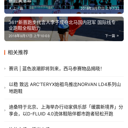
赛圆满落幕
上一篇
2018年9月17日 上午7:32
361°新晋跑步代言人李子成夺北马国内冠军 国际线专
业跑鞋全程助力
2018年9月17日 上午10:03
下一篇
相关推荐
赛讯 | 蓝色浪潮即将到来，西马参赛物品揭晓！
以稳 致远 ARC’TERYX始祖鸟推出NORVAN LD4系列山
地跑鞋
迪桑特于北京、上海举办行动家俱乐部「缓震新境界」分
享会，以D-FLUID 4.0流体鞋陪伴都市跑者轻松开跑