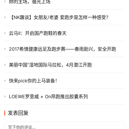
妳的主场，循光上场
【NK趣谈】女朋友/老婆 爱跑步是怎样一种感受？
云马Ⅱ：开启国产跑鞋的春天
2017希慎健康远足及跑步赛——春雨助兴，安全开跑
美丽中国”湿地国际马拉松，4月潜江开跑
快来pick你的上马装备！
LOEWE罗意威 × On昂跑推出胶囊系列
发表回复