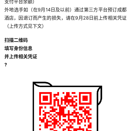
支付平台余额）
外地选手如（在9月14日及以前）通过第三方平台预订成都
酒店，因退订而产生的损失，请在9月28日前上传相关凭证
（上传方式见下文）
扫描二维码
比
填写身份信息
赛
并上传相关凭证
?
观
察
装
备
训
练