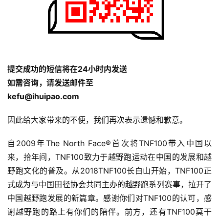
视
频
用
户
提交成功的短信将在24小时内发送
精
如需咨询，请发送邮件至
选
kefu@ihuipao.com
运
因此给大家带来的不便，我们再次表示遗憾和歉意。
动
集
自2009年The North Face®首次将TNF100带入中国以
来，拾年间，TNF100致力于越野跑运动在中国的发展和越
野跑文化的普及。从2018TNF100长白山开始，TNF100正
式成为与中国田径协会共同主办的越野跑系列赛事，拉开了
中国越野跑发展的新篇章。感谢你们对TNF100的认可，感
谢越野跑的路上有你们的陪伴。前方，还有TNF100莫干