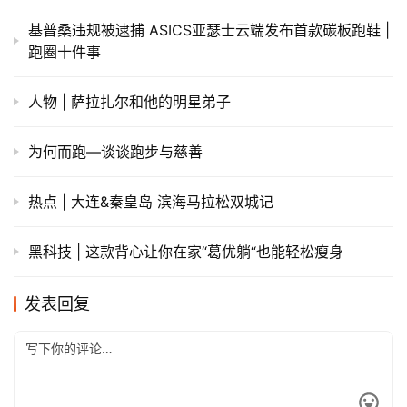
基普桑违规被逮捕 ASICS亚瑟士云端发布首款碳板跑鞋 |
跑圈十件事
人物 | 萨拉扎尔和他的明星弟子
为何而跑—谈谈跑步与慈善
热点 | 大连&秦皇岛 滨海马拉松双城记
黑科技 | 这款背心让你在家“葛优躺“也能轻松瘦身
发表回复