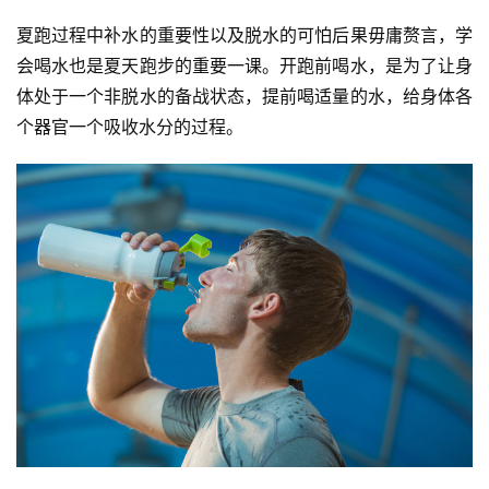
察
夏跑过程中补水的重要性以及脱水的可怕后果毋庸赘言，学
会喝水也是夏天跑步的重要一课。开跑前喝水，是为了让身
装
备
体处于一个非脱水的备战状态，提前喝适量的水，给身体各
个器官一个吸收水分的过程。
训
练
视
频
用
户
精
选
运