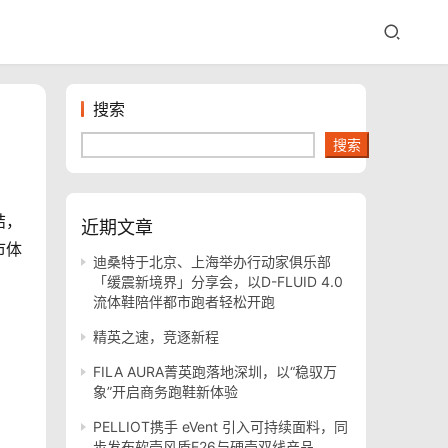
搜索
搜索
结，
近期文章
市体
迪桑特于北京、上海举办行动家俱乐部
「缓震新境界」分享会，以D-FLUID 4.0
流体鞋陪伴都市跑者轻松开跑
精英之速，竞逐新程
FILA AURA菁英跑落地深圳，以“稳驭万
象”开启商务跑鞋新体验
PELLIOT携手 eVent 引入可持续面料，同
步发布软壳风盾E26与硬壳双线产品