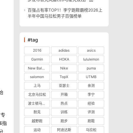
百强占有率TOP1！李宁跑鞋霸榜2026上
半年中国马拉松男子百强榜单
#tag
2016
adidas
asics
Garmin
HOKA
lululemon
New Balance
Nike
puma
salomon
TopX
UTMB
上马
亚瑟士
亲测
始
北京马拉松
开箱
李宁
波士顿马拉松
热点
经验
耐克
训练
评测
时专
越野跑
跑步
跑鞋
事指
运动
阿迪达斯
马拉松
分