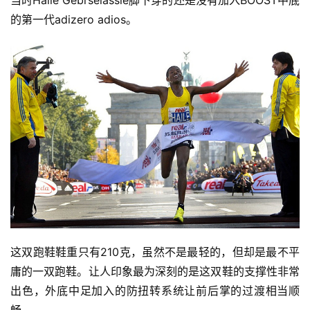
当时Haile Gebrselassie脚下穿的还是没有加入BOOST中底
观
的第一代adizero adios。
察
装
备
训
练
视
频
用
户
这双跑鞋鞋重只有210克，虽然不是最轻的，但却是最不平
精
庸的一双跑鞋。让人印象最为深刻的是这双鞋的支撑性非常
选
出色，外底中足加入的防扭转系统让前后掌的过渡相当顺
畅。