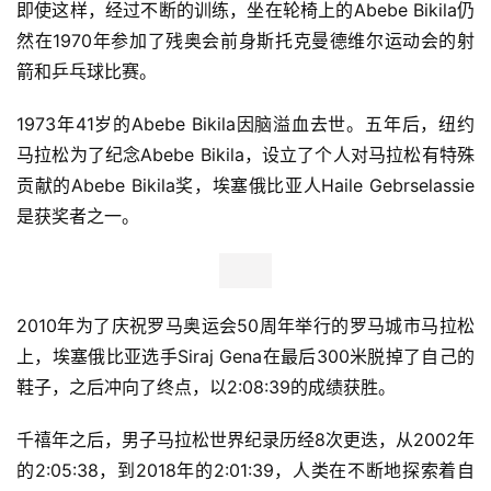
鞋，但全新推出的boost中底在当时对精英选手而言太过柔
软。所以Kipsang最终还是选择了采用Adiprene材料中底脚
感偏硬的adizero adios 2。
No.4/ Nike Ekiden Racer
2:15:25，至今未破。
2003年保拉拉德克里夫在伦敦马拉松上跑出2:15:25，创造
了一个新的女子马拉松世界纪录。
当时拉德克里夫脚上穿的是Nike Ekiden Racer。这双跑鞋
的原型是由OG InstaPump Fury设计师Steven Smith设计
的Nike Zoom Streak Spectrum Plus。