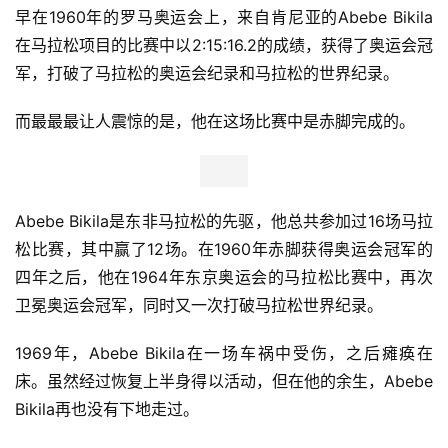
尽管当时adidas已经推出了全新的adizero adios boost跑