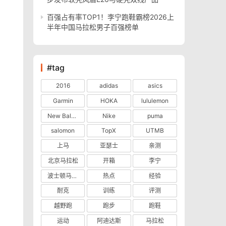
百强占有率TOP1！李宁跑鞋霸榜2026上
半年中国马拉松男子百强榜单
#tag
2016
adidas
asics
Garmin
HOKA
lululemon
New Balance
Nike
puma
salomon
TopX
UTMB
上马
亚瑟士
亲测
北京马拉松
开箱
李宁
波士顿马拉松
热点
经验
耐克
训练
评测
越野跑
跑步
跑鞋
运动
阿迪达斯
马拉松