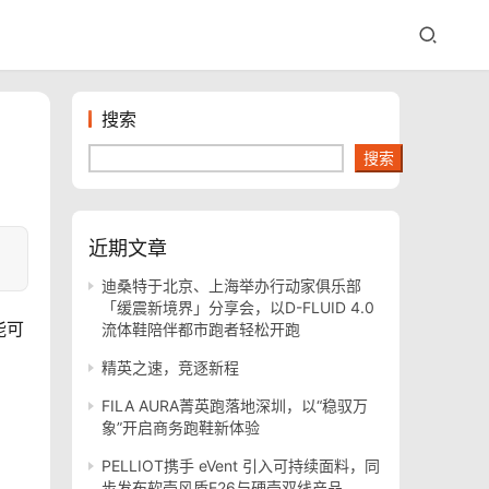
搜索
搜索
近期文章
迪桑特于北京、上海举办行动家俱乐部
「缓震新境界」分享会，以D-FLUID 4.0
能可
流体鞋陪伴都市跑者轻松开跑
精英之速，竞逐新程
FILA AURA菁英跑落地深圳，以“稳驭万
象”开启商务跑鞋新体验
PELLIOT携手 eVent 引入可持续面料，同
步发布软壳风盾E26与硬壳双线产品