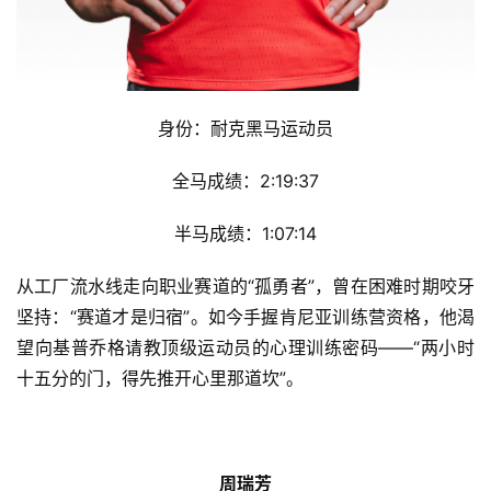
练
视
频
身份：耐克黑马运动员
用
全马成绩：2:19:37
户
精
半马成绩：1:07:14
选
从工厂流水线走向职业赛道的“孤勇者”，曾在困难时期咬牙
运
坚持：“赛道才是归宿”。如今手握肯尼亚训练营资格，他渴
动
望向基普乔格请教顶级运动员的心理训练密码——“两小时
集
十五分的门，得先推开心里那道坎”。
周瑞芳