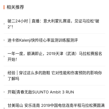
半马成绩：1:09:47
耐克跑百校大学生跑者，高中时期便以5,000米15分50秒的
成绩崭露头角。面对伤病困扰，他曾以每日坚持8-10公里慢
跑，结合力量训练重返赛道。此次肯尼亚之行，他将直面长
距离训练的挑战，为冲击2025年上海马拉松蓄力。
为期一个月的肯尼亚训练营，将为队员们提供专业训练、恢
复指导、健康保障及积极的跑步文化熏陶。此次训练将夯实
队员的跑步能力，优化训练方法，为实现个人突破蓄力，也
为即将到来的马拉松赛季打下坚实基础。2025年的上海马
拉松，也将成为队员们展示训练成果、实现个人突破的最佳
舞台。