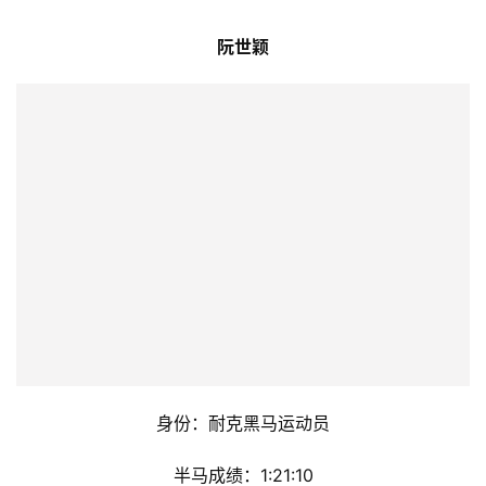
全马成绩：2:26:57
半马成绩：1:08:14
从减肥开启跑步旅程的黑马新人，却在赛场炼出了寸土不让
的好胜心。身为工商管理专业的学生，他擅用「目标拆解
法」备战：为刷新赛事成绩戒掉宵夜与熬夜，把训练变成精
准的自我管理。肯尼亚之行前他笑言：”就算高原上喘不过
气，我也要盯着前方对手的后脑勺跑！”
阮世颖