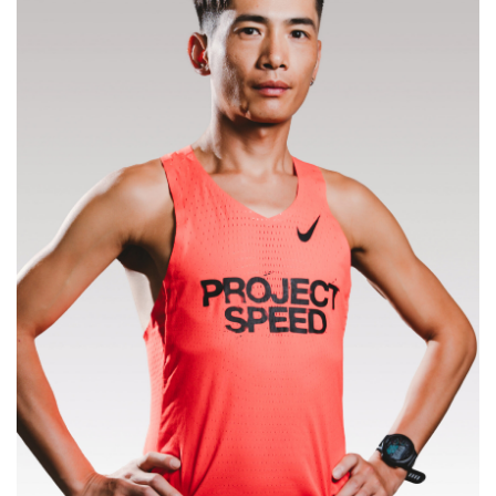
比
赛
观
察
装
备
训