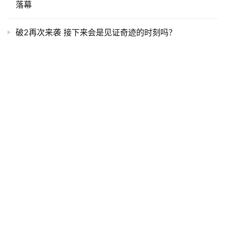
耐克始终致力于推动中国跑步运动的发展，通过打造“破速
之队”以及提供如肯尼亚训练营这样的高水准平台，持续支
持中国精英运动员的成长，为“RUNNING TOGETHER. WE 
MAKE CHINA MARATHON FASTER”（一同奔跑、助力中
国马拉松提速）的目标贡献力量。