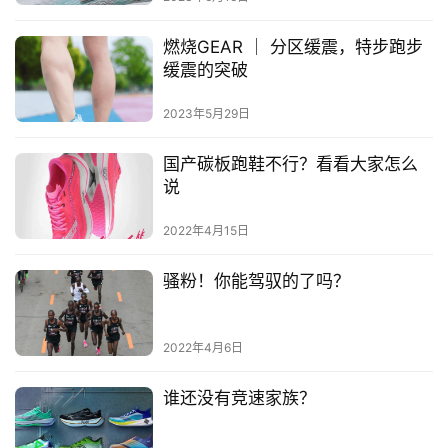
比
赛
燃烧GEAR ｜ 分区缓震，特步跑步
缓震的突破
观
察
2023年5月29日
装
国产碳板跑鞋不行？看看大家怎么
备
说
2022年4月15日
训
练
骚粉！你能驾驭的了吗？
视
频
2022年4月6日
用
谁还没有竞速家族？
户
精