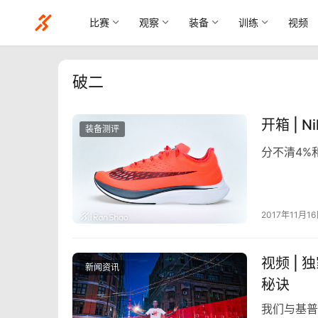
比赛
观察
装备
训练
视频
破二
开箱 | N
装备测评
分不清4%和
2017年11月1
视频 |
新闻资讯
秘诀
我们与基普