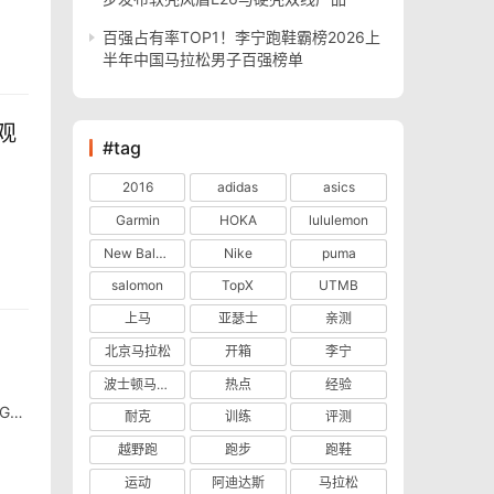
百强占有率TOP1！李宁跑鞋霸榜2026上
半年中国马拉松男子百强榜单
观
#tag
2016
adidas
asics
Garmin
HOKA
lululemon
New Balance
Nike
puma
salomon
TopX
UTMB
上马
亚瑟士
亲测
北京马拉松
开箱
李宁
波士顿马拉松
热点
经验
G2
耐克
训练
评测
越野跑
跑步
跑鞋
运动
阿迪达斯
马拉松