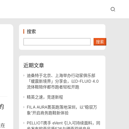
搜索
搜索
近期文章
迪桑特于北京、上海举办行动家俱乐部
「缓震新境界」分享会，以D-FLUID 4.0
流体鞋陪伴都市跑者轻松开跑
精英之速，竞逐新程
的
FILA AURA菁英跑落地深圳，以“稳驭万
象”开启商务跑鞋新体验
PELLIOT携手 eVent 引入可持续面料，同
竟在
步发布软壳风盾E26与硬壳双线产品