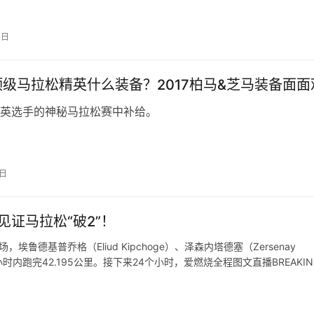
3日
 | 顶级马拉松精英什么装备？2017柏马&芝马装备面面
英选手的神秘马拉松赛中补给。
1日
见证马拉松“破2”！
鲁德基普乔格（Eliud Kipchoge）、泽森内塔德塞（Zersenay
战在2小时内跑完42.195公里。接下来24个小时，爱燃烧全程图文直播BREAKIN