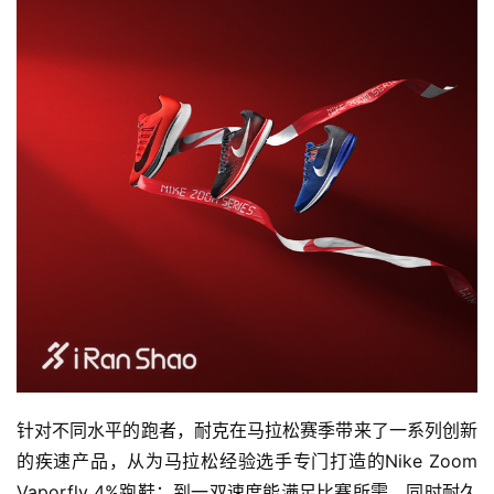
比
赛
观
察
装
备
训
练
视
针对不同水平的跑者，耐克在马拉松赛季带来了一系列创新
频
的疾速产品，从为马拉松经验选手专门打造的Nike Zoom 
Vaporfly 4%跑鞋；到一双速度能满足比赛所需，同时耐久