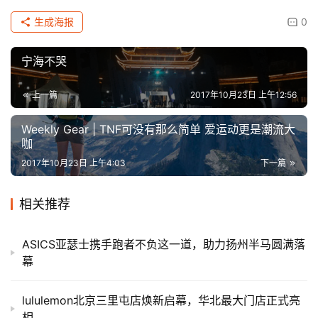
生成海报
0
宁海不哭
上一篇
2017年10月23日 上午12:56
Weekly Gear | TNF可没有那么简单 爱运动更是潮流大
咖
2017年10月23日 上午4:03
下一篇
相关推荐
ASICS亚瑟士携手跑者不负这一道，助力扬州半马圆满落
幕
lululemon北京三里屯店焕新启幕，华北最大门店正式亮
相