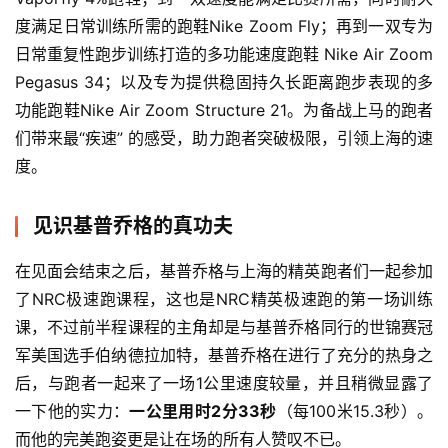
用
度满足日常训练所需的跑鞋Nike Zoom Fly；再到一双专为
户
日常重复性跑步训练打造的多功能速度跑鞋 Nike Air Zoom 
精
Pegasus 34；以及专为提供稳固持久长距离跑步表现的多
选
功能跑鞋Nike Air Zoom Structure 21。为备战上马的跑者
们带来最“疾速” 的感受，助力跑者突破极限，引领上海的速
运
度。
动
集
见识基普乔格的真功夫
在见面会结束之后，基普乔格与上海的精英跑者们一起参加
了NRC极速跑课程，这也是NRC精英极速跑的第一场训练
课，不过前半程课程的主角却是与基普乔格同行的世锦赛冠
军美国选手伯纳德拉加特，基普乔格在进行了充分的热身之
后，与跑者一起来了一场1公里速度较量，并且稍微显露了
一下他的实力：
一公里用时2分33秒
（每100米15.3秒）。
而他的完美跑姿更是让在场的所有人赞叹不已。