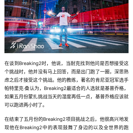
在谈到
Breaking2
时，他说，当耐克找到他问是否想接受这
个挑战时，他并没有马上回答，而是出门跑了一圈，深思熟
虑之后才接受这个挑战。他的教练，著名的肯尼亚冠军选手
帕特里克·桑认为，
Breaking2
最适合的人选就是基普乔格，
如果五月份蒙扎挑战当天的湿度再低一点，基普乔格应该就
可以跑进两小时了。
在结束了五月份的
Breaking2项目
挑战之后，他很高兴地发
现他在
Breaking2中的表现
鼓舞了身边的以及全世界的跑