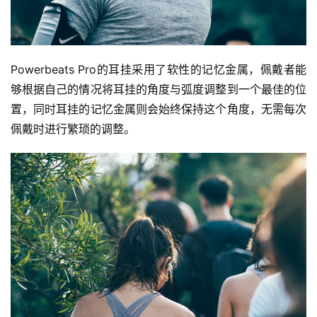
比
Powerbeats Pro的耳挂采用了软性的记忆金属，佩戴者能
赛
够根据自己的情况将耳挂的角度与弧度调整到一个最佳的位
置，同时耳挂的记忆金属则会始终保持这个角度，无需每次
观
佩戴时进行繁琐的调整。
察
装
备
训
练
视
频