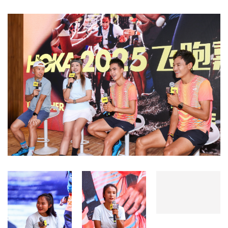
精
选
运
动
集