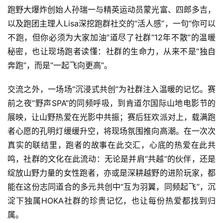
跑野大爆炸创始人孙瑞一与精英运动员蒙光富、四郎多吉，
以及跑团主理人Lisa深挖跑群社交的“活人感”，一句“你可以
不跑，但你必须为大家加油”道尽了社群“12年不散”的温暖
秘密，也让现场跑者读懂：社群的生命力，从来不是“独自
奔跑”，而是“一起飞向更高”。
交流之外，一场场“沉浸式共创”为社群注入温暖的记忆。赛
前之夜“野声SPA”的同频呼吸，到肯道尔国际山地电影节的
展映，让山野热爱在光影中共振；赛后狂欢派对上，载满跑
者心愿的孔明灯缓缓升空，将现场氛围推向高潮。在一次次
真实的联结里，跑者的故事在此交汇，心底的热爱在此共
鸣，社群的文化在此流动：无论是并肩“共越”的伙伴，还是
绽放山野力量的女性跑者，亦或是深耕越野的进阶玩家，都
能在这份志同道合的多元共创中“互为羽翼，同频起飞”，沉
淀下独属HOKA社群的珍贵记忆，也让每份热爱都找到归
属。