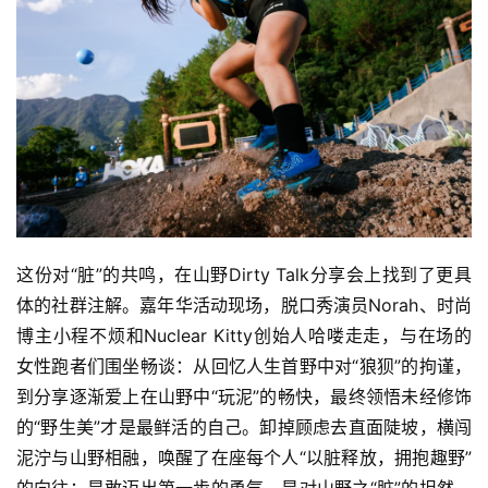
这份对“脏”的共鸣，在山野Dirty Talk分享会上找到了更具
体的社群注解。嘉年华活动现场，脱口秀演员Norah、时尚
博主小程不烦和Nuclear Kitty创始人哈喽走走，与在场的
女性跑者们围坐畅谈：从回忆人生首野中对“狼狈”的拘谨，
到分享逐渐爱上在山野中“玩泥”的畅快，最终领悟未经修饰
的“野生美”才是最鲜活的自己。卸掉顾虑去直面陡坡，横闯
泥泞与山野相融，唤醒了在座每个人“以脏释放，拥抱趣野”