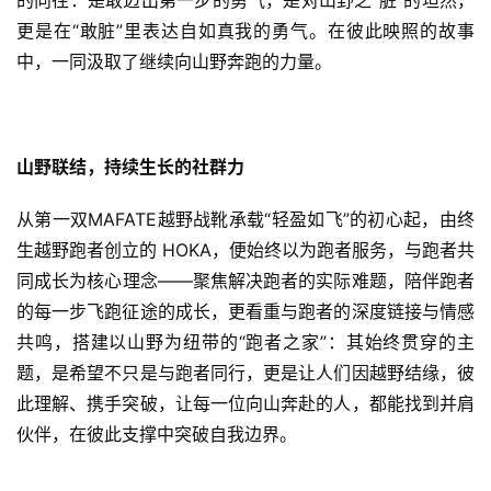
的向往：是敢迈出第一步的勇气，是对山野之“脏”的坦然，
更是在“敢脏”里表达自如真我的勇气。在彼此映照的故事
中，一同汲取了继续向山野奔跑的力量。
山野联结，持续生长的社群力
从第一双MAFATE越野战靴承载“轻盈如飞”的初心起，由终
生越野跑者创立的 HOKA，便始终以为跑者服务，与跑者共
同成长为核心理念——聚焦解决跑者的实际难题，陪伴跑者
的每一步飞跑征途的成长，更看重与跑者的深度链接与情感
共鸣，搭建以山野为纽带的“跑者之家”：其始终贯穿的主
题，是希望不只是与跑者同行，更是让人们因越野结缘，彼
此理解、携手突破，让每一位向山奔赴的人，都能找到并肩
伙伴，在彼此支撑中突破自我边界。