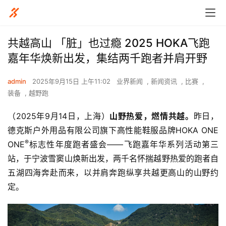
共越高山 「脏」也过瘾 2025 HOKA飞跑
嘉年华焕新出发，集结两千跑者并肩开野
admin
2025年9月15日 上午11:02
业界新闻
,
新闻资讯
,
比赛
,
装备
,
越野跑
（2025年9月14日，上海）
山野热爱，燃情共越。
昨日，
德克斯户外用品有限公司旗下高性能鞋服品牌HOKA ONE 
®
ONE
标志性年度跑者盛会——飞跑嘉年华系列活动第三
站，于宁波雪窦山焕新出发，两千名怀揣越野热爱的跑者自
五湖四海奔赴而来，以并肩奔跑纵享共越更高山的山野约
定。