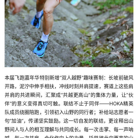
本届飞跑嘉年华特别新增“双人越野”趣味赛制：长坡前破风
开路，泥泞中伸手相扶，冲线时刻并肩提速，赛道上这些肩
并肩的共进瞬间，汇聚成“共越更高山”的集体力量，让“伙
伴”的意义变得真切可触。联结不止于同伴——HOKA精英
队成员绕圈陪跑，引领初入山野的同行者；补给站志愿者一
句“加油”，传递坚实鼓励。这一切自发的联结，更诠释出山
野间人与人的相互理解与共同成长。每一次击掌、每一声呐
喊、每一次并肩，会化作向上的力量，托举彼此向更高的山