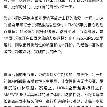
峰、更深的林间、更辽阔的自己迈进一步。
为让不同水平跑者都能尽情释放对山野的热爱，本届HOKA
飞跑嘉年华联合宁海越野挑战赛by UTMB赛事方精心规划
双赛道：12公里组爬升458米，路线平缓、节奏舒缓，是
“首野”玩家开启山野之旅的友好选择；爬升725米的20公里
组别，则以更具挑战性的坡度和技术路段，为经验丰富的跑
者提供释放潜能、突破自我的舞台。
赛道沿途的细节里，更藏着对女性跑者的专属关怀：每一处
补给站都细致备妥女性卫生用品，让女性跑者无忧参赛、尽
情沉浸山林乐趣。赛道上，HOKA全新越野标杆之作
MAFATE 5也以其卓越的缓冲体验和防护性能，为跑者解决
长距离越野中持久保护与高效推进的核心难题，让每一步都