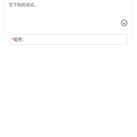
*
昵称：
*
邮箱：
网址：
记住昵称、邮箱和网址，下次评论免输入
提交
沪ICP备2024045573号-1