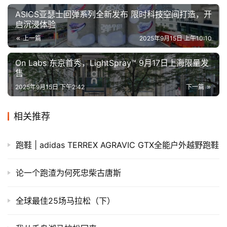
ASICS亚瑟士回弹系列全新发布 限时科技空间打造，开
启沉浸体验
上一篇
2025年9月15日 上午10:10
On Labs 东京首秀，LightSpray™ 9月17日上海限量发
售
2025年9月15日 下午2:42
下一篇
相关推荐
跑鞋 | adidas TERREX AGRAVIC GTX全能户外越野跑鞋
论一个跑渣为何死忠柴古唐斯
全球最佳25场马拉松（下）