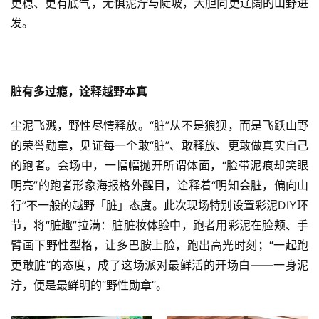
更稳、更有底气，无惧泥泞与陡坡，大胆向更辽阔的山野进
发。
脏有多过瘾，诠释越野本真
尘泥飞溅，野性尽情释放。“脏”从不是狼狈，而是飞跃山野
的荣誉勋章，见证每一个敢“脏”、敢释放、更敢做真实自己
的跑者。会场中，一幅幅抛开所谓体面，“脸带泥痕却笑眼
明亮”的跑者形象海报格外醒目，诠释着“明知会脏，偏向山
行”不一般的越野「脏」态度。此次现场特别设置彩泥DIY环
节，将“脏趣”拉满：脏脏妆体验中，跑者用彩泥在脸颊、手
臂画下野性型格，让多巴胺上脸，跑出高光时刻；“一起跑
更敢脏“的态度，成了这场派对最鲜活的开场白——一身泥
泞，便是最鲜明的“野性勋章”。