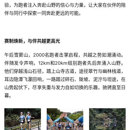
验，为跑者注入奔赴山野的信心与力量，让大家在伙伴的陪
伴与同行中探索一同奔赴更远的可能。
赛制焕新，与伴共越更高光
午后雪窦山，2000名跑者击掌启程，共越之势如潮涌动。
伴随发令声响，12km和20km组别跑者先后奔涌入山野。
他们穿越浅山石径，踏上山寺古道，途径翠竹与幽林栈道，
耳边隐潭飞瀑回响，一路踏过碎石、陡坡、泥泞与坦途，在
山势起伏下，尽享失重与发力自如切换的乐趣，驰骋直至日
暮。