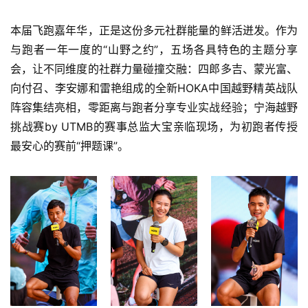
比
赛
本届飞跑嘉年华，正是这份多元社群能量的鲜活迸发。作为
与跑者一年一度的“山野之约”，五场各具特色的主题分享
观
会，让不同维度的社群力量碰撞交融：四郎多吉、蒙光富、
察
向付召、李安娜和雷艳组成的全新HOKA中国越野精英战队
阵容集结亮相，零距离与跑者分享专业实战经验；宁海越野
装
挑战赛by UTMB的赛事总监大宝亲临现场，为初跑者传授
备
最安心的赛前“押题课”。
训
练
视
频
用
户