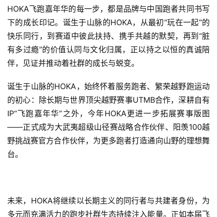
HOKA飞跑嘉年华的每一步，都是品牌与中国跑者共同书写
下的成长印记。诞生于山脉的HOKA，从最初“玩在一起”的
快乐同行，到赛道中彼此扶持、携手共越的默契，再到“脏
有多过瘾”的价值认同与文化归属，正以持之以恒的真诚陪
伴，见证并推动着社群的成长与蜕变。
诞生于山脉的HOKA，始终怀着服务跑者、繁荣越野跑运动
的初心：除长期与世界顶尖越野赛事UTMB合作，深耕自有
IP“飞跑嘉年华”之外，今年HOKA更进一步拓展赛事版图
——正式成为大武夷超级山径赛战略合作伙伴、阳羡100越
野挑战赛官方合作伙伴，为更多跑者打造通向山野的理想舞
台。
未来，HOKA将继续以长期主义的同行者与共建者身份，为
多元而充满活力的跑步社群生态持续注入能量。正如本届飞