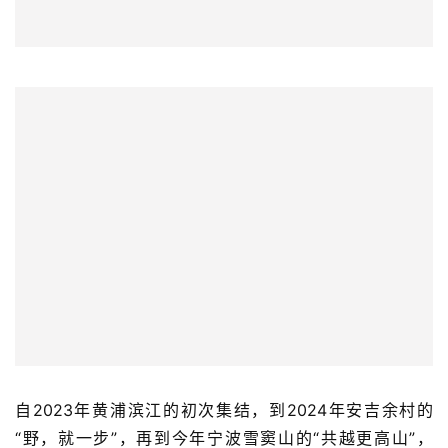
自2023年黄浦滨江的初次集结，到2024年安吉余村的
“野，就一步”，再到今年宁波雪窦山的“共越更高山”，