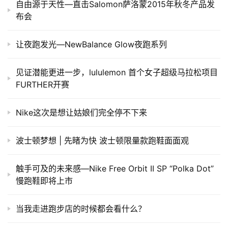
自由源于天性—直击Salomon萨洛蒙2015年秋冬产品发
布会
让夜跑发光—NewBalance Glow夜跑系列
见证潜能更进一步，lululemon 首个女子超级马拉松项目
FURTHER开赛
​Nike这次是想让姑娘们完全停不下来
波士顿梦想 | 先睹为快 波士顿限量款跑鞋面面观
触手可及的未来感—Nike Free Orbit II SP “Polka Dot”
慢跑鞋即将上市
当我走进跑步店的时候都会看什么？