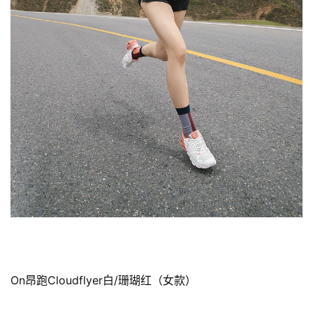
比
赛
观
察
On昂跑Cloudflyer白/珊瑚红（女款）
装
备