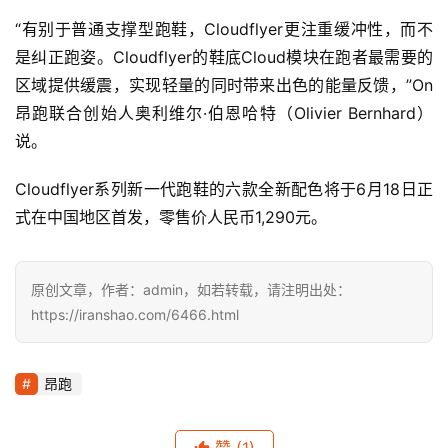
“有别于普通支撑型跑鞋，Cloudflyer更注重缓冲性，而不
训
是纠正跑姿。Cloudflyer的鞋底Cloud模块在跑者最需要的
练
区域提供缓震，实现轻量的同时带来出色的能量反馈，”On
昂跑联合创始人奥利维尔·伯恩哈特（Olivier Bernhard）
视
说。
频
Cloudflyer系列新一代跑鞋的六款全新配色将于6月18日正
用
式在中国地区首发，零售价人民币1,290元。 
户
精
选
原创文章，作者：admin，如若转载，请注明出处：
https://iranshao.com/6466.html
运
动
昂跑
集
赞
(1)