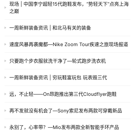
现场 | 中国李宁超轻15代跑鞋发布，“势轻天下”点亮上海
之巅
一周新鲜装备资讯 | 和北马有关的装备
速度风暴再袭魔都—Nike Zoom Tour疾速之旅现场报道
只要跑个步衣服就洗干净了—轮式跑步洗衣机
一周新鲜装备资讯 | 穷玩鞋富玩包 玩表毁三代
远，不止轻——On昂跑推出第三代Cloudflyer跑鞋
​再不发就没有机会了—Sony索尼发布两款可穿戴新品
永别了，心率带？—Mio发布两款全新智能手环产品