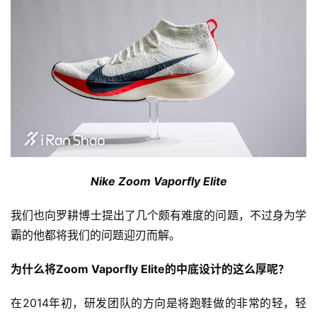
赛
观
察
装
备
训
练
Nike Zoom Vaporfly Elite
视
我们也向罗耕博士提出了几个颇有难度的问题，不过身为学
频
霸的他都将我们的问题迎刃而解。
用
为什么将Zoom Vaporfly Elite的中底设计的这么厚呢？
户
精
在2014年初，研发团队的方向是将跑鞋做的非常的轻，轻
选