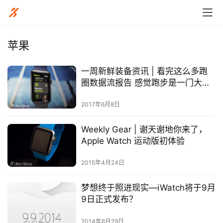
苹果
一周新鲜装备资讯 | 看完这么多跑
比
圈数据流报告 感觉跑步是一门大学
赛
问
2017年6月8日
观
Weekly Gear | 谢天谢地你来了，
察
Apple Watch 运动版初体验
装
2015年4月24日
备
梦想终于照进现实—iWatch将于9月
训
9日正式发布？
练
2014年8月29日