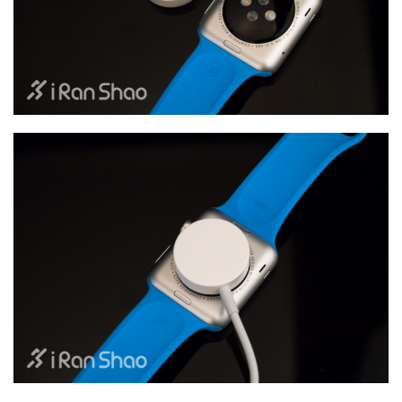
选
运
动
集