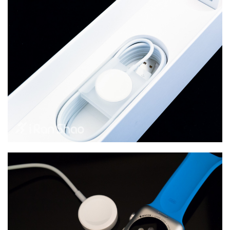
赛
观
察
装
备
训
练
视
频
用
户
精