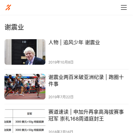
谢震业
人物 | 追风少年 谢震业
比
赛
2019年10月8日
观
谢震业两百米破亚洲纪录 | 跑圈十
察
件事
装
2019年7月22日
备
赛道速读 | 申加升再拿高海拔赛事
训
冠军 崇礼168周道庭封王
练
2018年7月16日