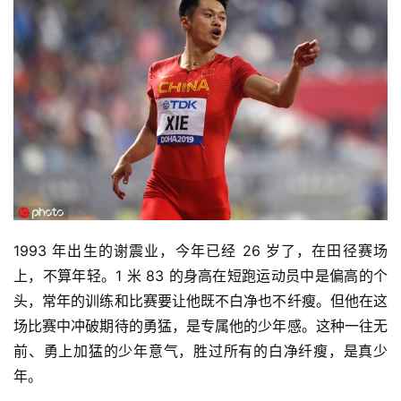
视
频
用
户
精
选
运
动
1993 年出生的谢震业，今年已经 26 岁了，在田径赛场
集
上，不算年轻。1 米 83 的身高在短跑运动员中是偏高的个
头，常年的训练和比赛要让他既不白净也不纤瘦。但他在这
场比赛中冲破期待的勇猛，是专属他的少年感。这种一往无
前、勇上加猛的少年意气，胜过所有的白净纤瘦，是真少
年。