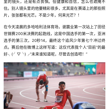
里的镜头，还是有点畏惧。但健康和自信，怎么也遮掩不
住。别人镜头里的他要精彩很多，尤其是在赛道上的那些照
片，张张都有光芒。不是少年，何来光芒？！
在今天凌晨的多哈哈利法体育场，谢震业第一次站上了田径
世锦赛200米决赛的起跑线，这是中国选手的第一次，亚洲
选手的第三次，20秒14，最终这个追风少年第七个冲过终
点。赛后他在微博上这样写道：这仅代表我个人“目前”的最
好╮(╯▽╰)╭“未来谁知道呢，尽管去创造吧！”