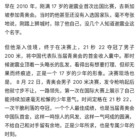
早在 2010 年，刚满 17 岁的谢震业首次出国比赛，去新加
坡参加青奥会。当时的他甚至还没有入选国家队，毫不夸张
地说，刚踏上狮城时，除了他自己，没几个人知道谢震业这
个名字。
但他渐入佳境，终于在决赛上，21 秒 22 夺冠了男子 
200 米，将中国代表队当届青奥会的首金收入囊中。那时
候谢震业顶着一头略长的乱发，看得出有想要打理、但却无
果而终痕迹，正是一个 17 岁的少年的形象。决赛现场也
是， 8 月 22 日，青奥会男子 200 米决赛，发令枪响起后
他就寸步不让，一路领先，第一次在国际大赛上展示了自己
能持续加速毫无松懈的少年意气。时间定格在 21 秒 22，
一次干脆利落的夺冠，一个个人最佳成绩，也是当届青奥会
中国队首金，这样一鸣惊人的风发、这样一气呵成的圆满，
不给自己和对手留有余地，正是少年所求，也是专属少年的
时刻。