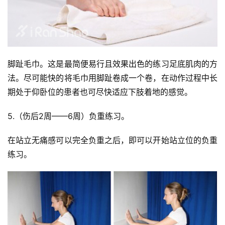
备
训
练
脚趾毛巾。这是最简便易行且效果出色的练习足底肌肉的方
视
法。尽可能快的将毛巾用脚趾卷成一个卷，在动作过程中长
频
期处于仰卧位的患者也可尽快适应下肢着地的感觉。
用
5.（伤后2周——6周）负重练习。
户
精
在站立无痛感可以完全负重之后，即可以开始站立位的负重
选
练习。
运
动
集