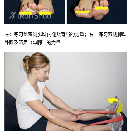
左：练习到双侧脚踝内翻及背屈的力量；
右：练习双侧脚踝
外翻及跖屈（勾脚）的力量