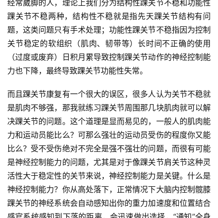
经常崴脚的人，理论上我们分为结构性踝关节不稳和功能性
踝关节不稳两种，结构性不稳就是指先天踝关节结构有问
题，这类问题只有手术处理；功能性踝关节不稳指因为控制
关节稳定的软组织（肌肉、韧带等）长时间不正确的使用
（过度或废弃）日积月累导致控制踝关节动作的神经控制能
力也下降，最终导致踝关节功能性失常。
而且踝关节康复有一个很大的误区，很多人认为关节不稳就
是肌肉不够强，那我就练习踝关节周围那几块肌肉就可以解
决踝关节的问题。这个道理是显而易见的，一般人的肌肉能
力和运动员能比么？可那么强壮的运动员受伤的程度你又能
比么？受不受伤绝对不完全是强不强壮的问题，而很有可能
是神经控制能力的问题，尤其是对于像踝关节肩关节这种灵
活性大于稳定性的关节来说，神经控制能力是关键。什么是
神经控制能力？你从高处落下，正常情况下大脑内控制髋膝
踝关节的神经系统会自动感知出你的重力加速度和位置结合
感官系统感知到下落的距离，会迅速做出选择，“通知”全身