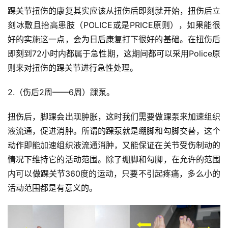
踝关节扭伤的康复其实应该从扭伤后即刻就开始，扭伤后立
刻冰敷且抬高患肢（POLICE或是PRICE原则），如果能很
好的实施这一点，会为日后康复打下很好的基础。在扭伤后
即刻到72小时内都属于急性期，这期间都可以采用Police原
则来对扭伤的踝关节进行急性处理。
2.（伤后2周——6周）踝泵。
扭伤后，脚踝会出现肿胀，这时我们需要做踝泵来加速组织
液流通，促进消肿。所谓的踝泵就是绷脚和勾脚交替，这个
动作即能加速组织液流通消肿，又能保证在关节受伤制动的
情况下维持它的活动范围。除了绷脚和勾脚，在允许的范围
内可以做踝关节360度的运动，只要不引起疼痛，多么小的
活动范围都是有意义的。