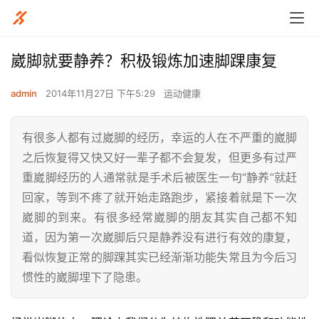
崴脚就要静养？积极锻炼加速脚踝康复
admin
2014年11月27日 下午5:29
运动健康
有很多人都有过崴脚的经历，幸运的人在不严重的崴脚
之后恢复得又快又好一辈子都不会复发，但更多有过严
重崴脚经历的人通常就是手术后被医生一句“静养”就赶
回家，等到不疼了就开始走路跑步，紧接着就是下一次
崴脚的到来。有很多经常崴脚的朋友其实自己都不知
道，因为第一次崴脚后只是静养没有进行有效的康复，
看似恢复正常的脚踝其实已经渐渐功能失常且为今后习
惯性的崴脚埋下了隐患。