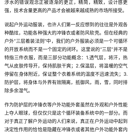
涉水的错误观念正被逐渐的更正，精简，精致，设计感更
强，技术含量更高的产品才会被越来越成熟的市场所接受。
说起户外运动服装，也许人们第一反应想到的往往是外观各
种酷炫，功能各种强大的冲锋衣或者防风软壳。但在经典的
户外“三层着装法则”中，我们的户外服装必须是一个可循环
的开放系统而不是一个固定的闭环。这里说的“三层”并不是
特指三件衣服，而是三部分功能概念：1.透气层，将汗，热
气从皮肤传导开，保持肌肤干爽；2.保温层，将温暖的空气
停留在身体附近，保证整个衣着系统的温度不迅速流失；3.
防护层，将身体与外界有效隔离，抵御风，雨，雪，同时排
除多余湿气。
作为防护层的冲锋衣等户外功能外套虽然在外观和户外性能
上夺人眼球，但仅仅只是这个循环装备系统中的一部分。而
对于真正了解户外运动的人们来说，真正在户外运动中起到
决定性作用的恰恰是隐藏在冲锋衣或者其他户外功能外套内