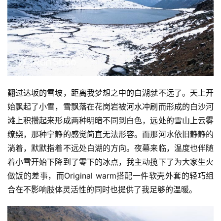
频
用
户
精
选
翻过达坂的雪坡，距离我梦想之中的白湖就不远了。天上开
运
动
始飘起了小雪，雪飘落在花岗岩被河水冲刷而形成的白沙河
集
滩上积攒起来形成两种明暗不同到白色，远处的雪山上云雾
缭绕，那种宁静的感觉简直无法形容。而那河水依旧静静的
淌着，默默指着不远处白湖的方向。夜幕来临，温度也伴随
着小雪开始下降到了零下的冰点，我主动揽下了为大家生火
做饭的差事，而Original warm搭配一件软壳外套的轻巧组
合在不影响肢体灵活性的同时也提供了我足够的温暖。