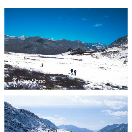
比
赛
观
察
装
备
训
练
视