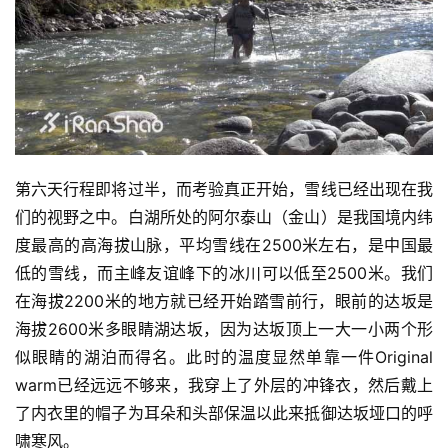
第六天行程即将过半，而考验真正开始，雪线已经出现在我
们的视野之中。白湖所处的阿尔泰山（金山）是我国境内纬
度最高的高海拔山脉，平均雪线在2500米左右，是中国最
低的雪线，而主峰友谊峰下的冰川可以低至2500米。我们
在海拔2200米的地方就已经开始踏雪前行，眼前的达坂是
海拔2600米多眼睛湖达坂，因为达坂顶上一大一小两个形
似眼睛的湖泊而得名。此时的温度显然单靠一件Original 
warm已经远远不够来，我穿上了外层的冲锋衣，然后戴上
了内衣里的帽子为耳朵和头部保温以此来抵御达坂垭口的呼
啸寒风。