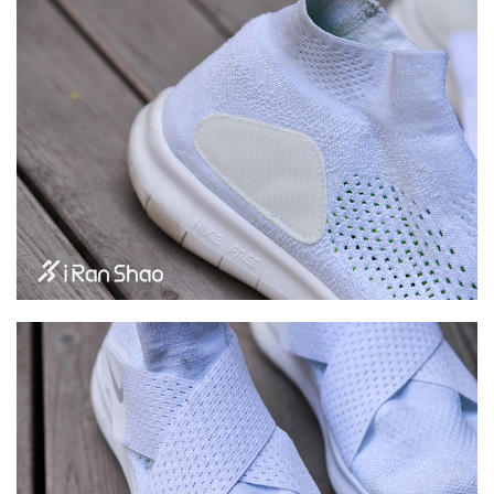
察
装
备
训
练
视
频
用
户
精
选
运