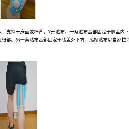
双手支撑于床面或椅背，Y形贴布。一条贴布基部固定于膝盖内
腿根部。另一条贴布基部固定于膝盖外下方，尾端贴布以自然拉