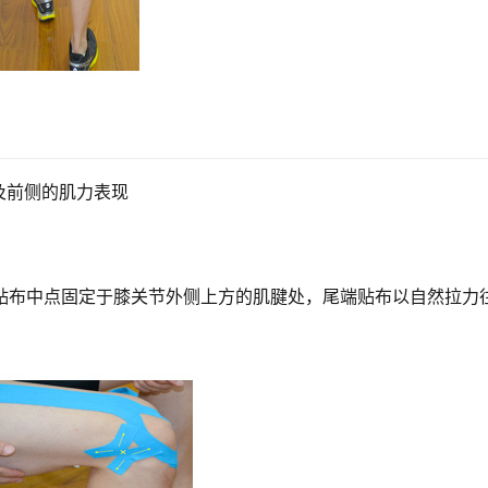
及前侧的肌力表现
,贴布中点固定于膝关节外侧上方的肌腱处，尾端贴布以自然拉力