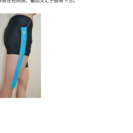
髌骨左右两侧，最后交汇于髌骨下方。