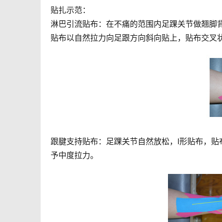
贴扎示范：
淋巴引流贴布：在不痛的范围内足踝关节做翘脚
贴布以自然拉力向足跟方向斜向贴上，贴布交叉
跟腱支持贴布：足踝关节自然放松，I形贴布，
予中度拉力。