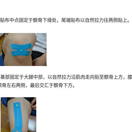
。贴布中点固定于髌骨下缘处，尾端贴布以自然拉力往两侧贴上。
布基部固定于大腿中部，以自然拉力沿肌肉走向贴至髌骨上方，
髌骨左右两侧，最后交汇于髌骨下方。