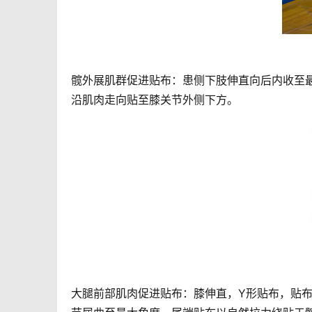
髋外展肌群促进贴布：患侧下肢伸直向后内收至
沿肌肉走向贴至膝关节外侧下方。
大腿前部肌肉促进贴布：膝伸直，Y形贴布，贴