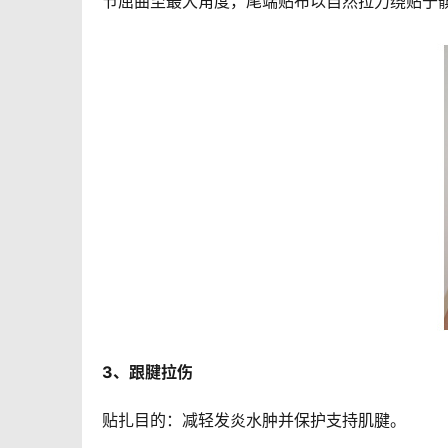
节屈曲至最大角度，尾端贴布以自然拉力绕贴于
3、跟腱拉伤
贴扎目的：减轻发炎水肿并保护支持肌腱。