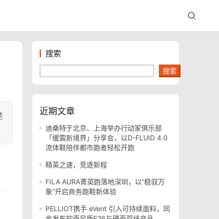
搜索
搜索
近期文章
楚
迪桑特于北京、上海举办行动家俱乐部
「缓震新境界」分享会，以D-FLUID 4.0
流体鞋陪伴都市跑者轻松开跑
精英之速，竞逐新程
FILA AURA菁英跑落地深圳，以“稳驭万
象”开启商务跑鞋新体验
PELLIOT携手 eVent 引入可持续面料，同
步发布软壳风盾E26与硬壳双线产品