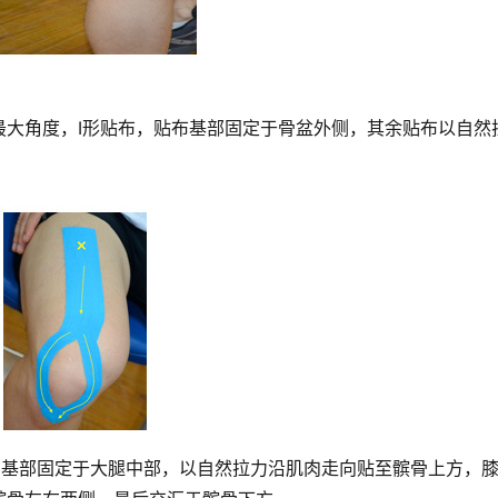
最大角度，I形贴布，贴布基部固定于骨盆外侧，其余贴布以自然
布基部固定于大腿中部，以自然拉力沿肌肉走向贴至髌骨上方，