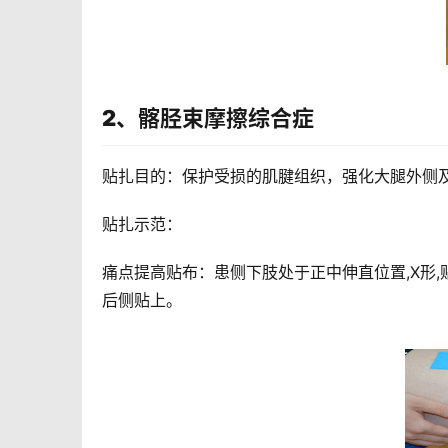
2、髂胫束摩擦综合症
贴扎目的：保护受损的肌腱组织，强化大腿外侧
贴扎示范：
痛点提高贴布：患侧下肢处于正中伸直位置,X形
后侧贴上。