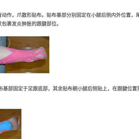
背动作，爪散形贴布。贴布基部分别固定在小腿后侧内外位置，
状包裹发炎肿胀的跟腱部位。
贴布基部固定于足跟底部，其余贴布朝小腿后侧贴上，在跟腱位置