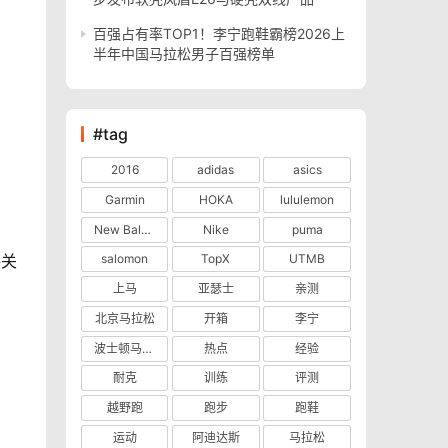
百强占有率TOP1！李宁跑鞋霸榜2026上
半年中国马拉松男子百强榜单
#tag
2016
adidas
asics
Garmin
HOKA
lululemon
New Balance
Nike
puma
膝关
salomon
TopX
UTMB
上马
亚瑟士
亲测
北京马拉松
开箱
李宁
波士顿马拉松
热点
经验
耐克
训练
评测
越野跑
跑步
跑鞋
运动
阿迪达斯
马拉松