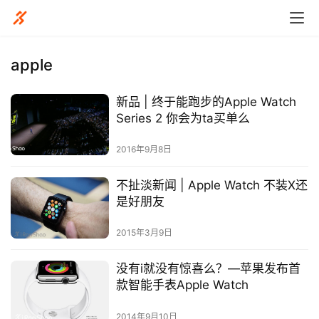
apple
新品 | 终于能跑步的Apple Watch
比
Series 2 你会为ta买单么
赛
2016年9月8日
观
不扯淡新闻 | Apple Watch 不装X还
察
是好朋友
装
2015年3月9日
备
​没有i就没有惊喜么？—苹果发布首
训
款智能手表Apple Watch
练
2014年9月10日