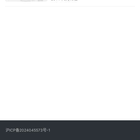
视
频
用
户
精
选
运
动
集
沪ICP备2024045573号-1