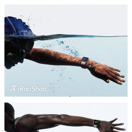
比
赛
观
察