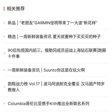
相关推荐
新品 | “老朋友”GARMIN佳明带来了一大波“新花样”
精选 | 一周新鲜装备资讯 夏天就要种下买买买的种子
90后包揽国内前三，俄勒冈成员迎战上海钻石联赛|跑圈
十件事
一周新鲜装备资讯 | Suunto你这是在玩火啊
跑鞋战力榜 Vol.17 | 波马阿迪耐克全覆没 汉马国产特步
教做人
Columbia哥伦比亚携手Kith推出全新联名系列