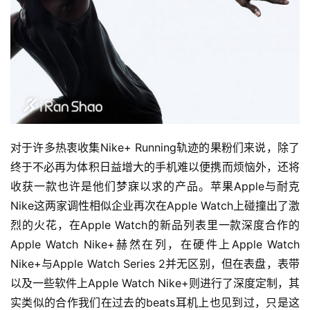
装
备
训
练
视
频
对于许多热衷收集Nike+ Running轨迹的果粉们来说，除了
终于不必再为体积日益增大的手机难以便携而烦恼外，还将
用
收获一款也许是他们梦寐以求的产品。苹果Apple与耐克
户
Nike这两家调性相似企业再次在Apple Watch上碰撞出了激
精
烈的火花，在Apple Watch的新品列表里一款深度合作的
选
Apple Watch Nike+赫然在列，在硬件上Apple Watch 
Nike+与Apple Watch Series 2并无区别，但在表盘，表带
运
以及一些软件上Apple Watch Nike+则进行了深度定制，其
动
实类似的合作我们在过去的beats耳机上也见到过，只是这
集