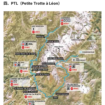
四、PTL（Petite Trotte à Léon）
训
练
视
频
用
户
精
选
运
动
集