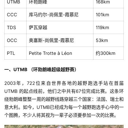
UTMB
环勃朗峰
168km
CCC
库马约尔-尚佩里-霞慕尼
101km
TDS
萨瓦穿越
119km
OCC
奥塞斯-尚佩里-霞慕尼
53km
PTL
Petite Trotte à Léon
约300km
一、UTMB （环勃朗峰超级越野赛）
2003年，722位来自世界各地的越野跑选手站在首届 
UTMB 的起点线前，他们之中共有67位完成比赛。这条环
绕勃朗峰整整一周的越野线路穿越三个国家：法国、瑞士和
意大利。如今，UTMB已经成为每一个越野跑选手心中的一
个图腾，不少人将其视为一辈子必须要参加一次的比赛。