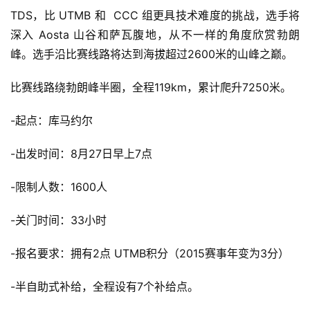
TDS，比 UTMB 和  CCC 组更具技术难度的挑战，选手将
深入 Aosta 山谷和萨瓦腹地，从不一样的角度欣赏勃朗
峰。选手沿比赛线路将达到海拔超过2600米的山峰之巅。
比赛线路绕勃朗峰半圈，全程119km，累计爬升7250米。
-起点：库马约尔
-出发时间：8月27日早上7点
比
-限制人数：1600人
赛
-关门时间：33小时
观
察
-报名要求：拥有2点 UTMB积分（2015赛事年变为3分）
装
-半自助式补给，全程设有7个补给点。
备