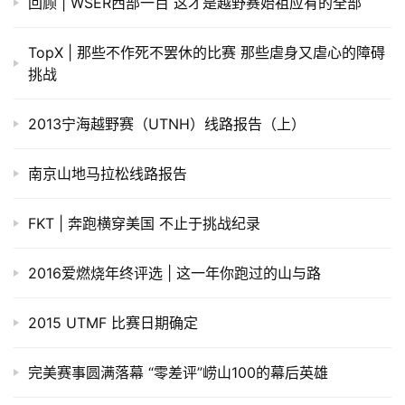
回顾 | WSER西部一百 这才是越野赛始祖应有的全部
TopX | 那些不作死不罢休的比赛 那些虐身又虐心的障碍
挑战
2013宁海越野赛（UTNH）线路报告（上）
南京山地马拉松线路报告
FKT | 奔跑横穿美国 不止于挑战纪录
2016爱燃烧年终评选 | 这一年你跑过的山与路
2015 UTMF 比赛日期确定
完美赛事圆满落幕 “零差评”崂山100的幕后英雄