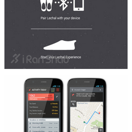
比
赛
观
察
装
备
训
练
视
频